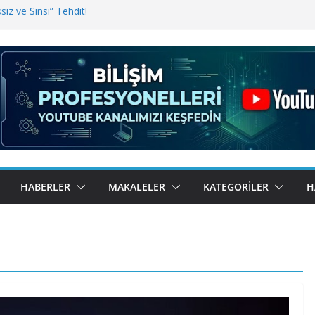
iz ve Sinsi” Tehdit!
inde Erişim Sorunu
i, Bugün BulutTahsilat’ta
ndı? Kemal Oral Tüm Sorularımızı
HABERLER
MAKALELER
KATEGORILER
H