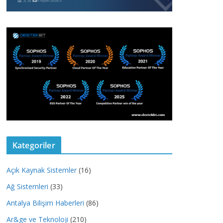
Kategoriler
Açık Kaynak Sistemler
(16)
Ağ Sistemleri
(33)
Antalya Bilişim Haberleri
(86)
Ar&ge ve Teknoloji
(210)