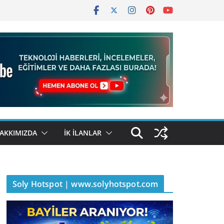
AKKIMIZDA
İK İLANLAR
Soly Hotspot | www.solyhotspot.com