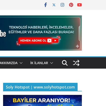
AKKIMIZDA
İK İLANLAR
Soly Hotspot | www.solyhotspot.com