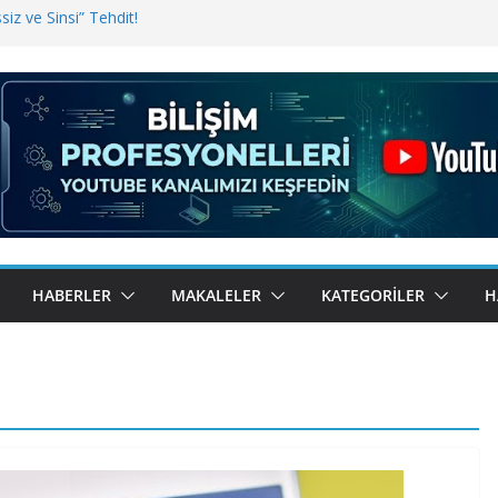
iz ve Sinsi” Tehdit!
inde Erişim Sorunu
i, Bugün BulutTahsilat’ta
ndı? Kemal Oral Tüm Sorularımızı
HABERLER
MAKALELER
KATEGORILER
H