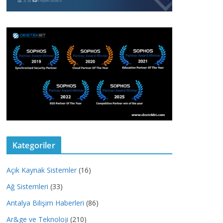
Kategoriler
Açık Kaynak Sistemler
(16)
Ağ Sistemleri
(33)
Antalya Bilişim Haberleri
(86)
Ar&ge ve Teknoloji
(210)