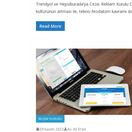
Trendyol ve Hepsiburada’ya Ceza: Reklam Kurulu Cez
kültürünün artması ile, tekno-feodalizm kavramı da
Read More
BILIŞIM HUKUKU
29 Kasım 2023
Av. Ali Ersin