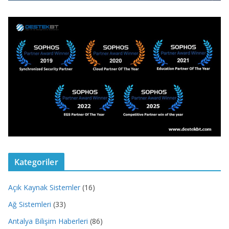
Kategoriler
Açık Kaynak Sistemler
(16)
Ağ Sistemleri
(33)
Antalya Bilişim Haberleri
(86)