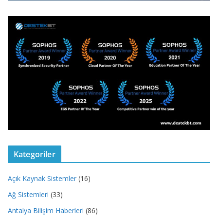
Kategoriler
Açık Kaynak Sistemler
(16)
Ağ Sistemleri
(33)
Antalya Bilişim Haberleri
(86)