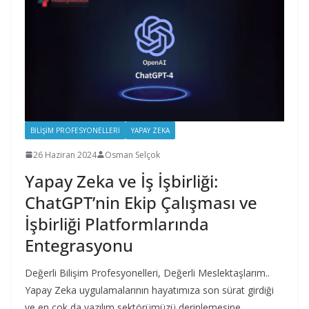
BILIŞIM PROFESYONELLERI
YAPAY ZEKA
26 Haziran 2024
Osman Selçok
Yapay Zeka ve İş İşbirliği:
ChatGPT’nin Ekip Çalışması ve
İşbirliği Platformlarında
Entegrasyonu
Değerli Bilişim Profesyonelleri, Değerli Meslektaşlarım..
Yapay Zeka uygulamalarının hayatımıza son sürat girdiği
ve en çok da yazılım sektörümüzü derinlemesine