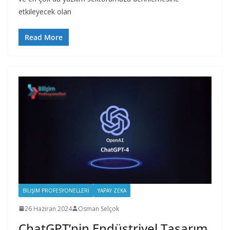
etkileyecek olan
Read More
BILIŞIM PROFESYONELLERI
YAPAY ZEKA
26 Haziran 2024
Osman Selçok
ChatGPT’nin Endüstriyel Tasarım