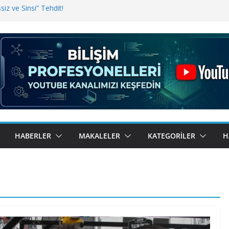
iz ve Sinsi” Tehdit!
inde Erişim Sorunu
i, Bugün BulutTahsilat’ta
ndı? Kemal Oral Tüm Sorularımızı
HABERLER
MAKALELER
KATEGORILER
H