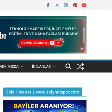
AKKIMIZDA
İK İLANLAR
Soly Hotspot | www.solyhotspot.com