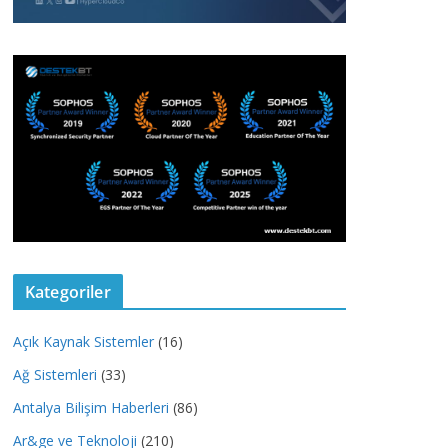
Kategoriler
Açık Kaynak Sistemler
(16)
Ağ Sistemleri
(33)
Antalya Bilişim Haberleri
(86)
Ar&ge ve Teknoloji
(210)