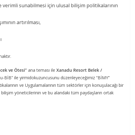
verimli sunabilmesi için ulusal bilişim politikalarının
şımının artırılması,
ı
aktır.
ecek ve Ötesi”
ana teması ile
Xanadu Resort Belek /
amu-BİB” ile yirmidokuzuncusunu düzenleyeceğimiz “BİMY”
tikalarının ve Uygulamalarının tüm sektörler için konuşulacağı bir
bilişim yöneticilerinin ve bu alandaki tüm paydaşların ortak