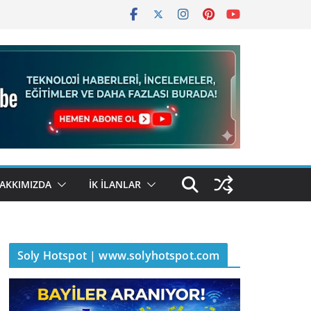
AKKIMIZDA
İK İLANLAR
Soly Hotspot | www.solyhotspot.com