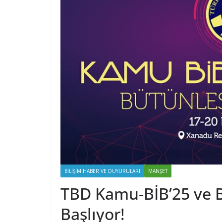
BILIŞIM HABER VE DUYURULARI
MANŞET
TBD Kamu-BİB’25 ve B
Başlıyor!