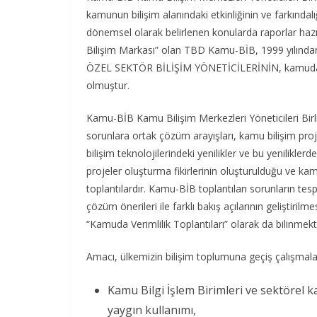
kamunun bilişim alanındaki etkinliğinin ve farkındalığ
dönemsel olarak belirlenen konularda raporlar haz
Bilişim Markası” olan TBD Kamu-BİB, 1999 yılından
ÖZEL SEKTÖR BİLİŞİM YÖNETİCİLERİNİN, kamuda polit
olmuştur.
Kamu-BİB Kamu Bilişim Merkezleri Yöneticileri Birliğ
sorunlara ortak çözüm arayışları, kamu bilişim pro
bilişim teknolojilerindeki yenilikler ve bu yenilikler
projeler oluşturma fikirlerinin oluşturulduğu ve kamu b
toplantılardır. Kamu-BİB toplantıları sorunların tesp
çözüm önerileri ile farklı bakış açılarının geliştir
“Kamuda Verimlilik Toplantıları” olarak da bilinmekt
Amacı, ülkemizin bilişim toplumuna geçiş çalışmala
Kamu Bilgi İşlem Birimleri ve sektörel katı
yaygın kullanımı,