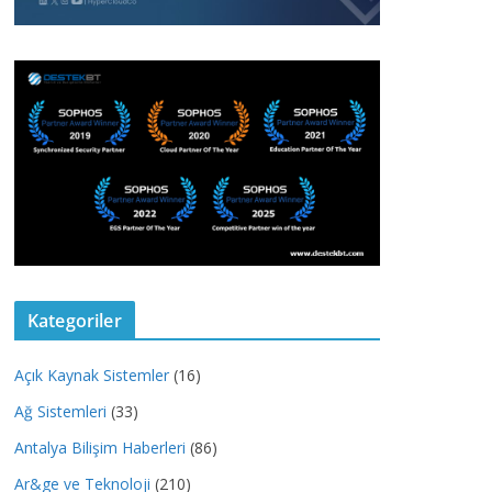
Kategoriler
Açık Kaynak Sistemler
(16)
Ağ Sistemleri
(33)
Antalya Bilişim Haberleri
(86)
Ar&ge ve Teknoloji
(210)