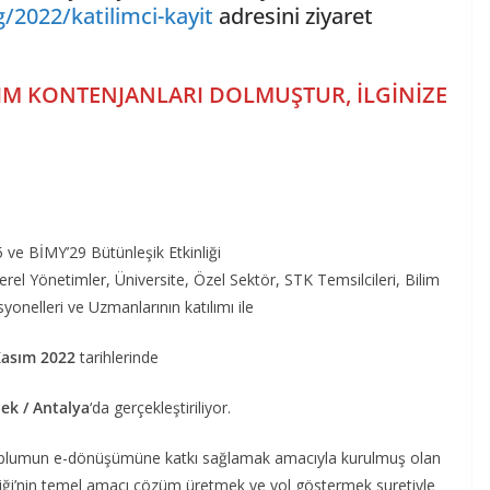
2022/katilimci-kayit
adresini ziyaret
IM KONTENJANLARI DOLMUŞTUR, İLGİNİZE
e BİMY’29 Bütünleşik Etkinliği
erel Yönetimler, Üniversite, Özel Sektör, STK Temsilcileri, Bilim
syonelleri ve Uzmanlarının katılımı ile
asım
2022
tarihlerinde
ek / Antalya
‘da gerçekleştiriliyor.
e toplumun e-dönüşümüne katkı sağlamak amacıyla kurulmuş olan
liği’nin temel amacı çözüm üretmek ve yol göstermek suretiyle