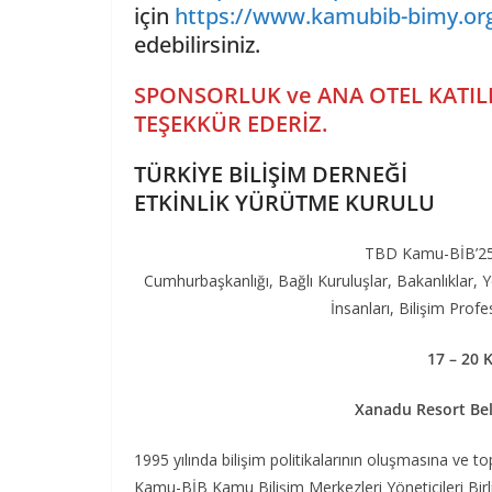
için
https://www.kamubib-bimy.org/
edebilirsiniz.
SPONSORLUK ve ANA OTEL KATIL
TEŞEKKÜR EDERİZ.
TÜRKİYE BİLİŞİM DERNEĞİ
ETKİNLİK YÜRÜTME KURULU
TBD Kamu-BİB’25 v
Cumhurbaşkanlığı, Bağlı Kuruluşlar, Bakanlıklar, Y
İnsanları, Bilişim Profe
17 – 20
K
Xanadu Resort Bel
1995 yılında bilişim politikalarının oluşmasına v
Kamu-BİB Kamu Bilişim Merkezleri Yöneticileri Bir