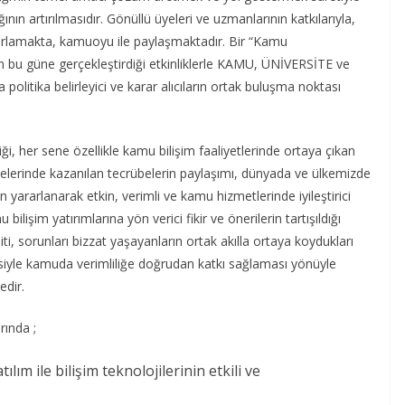
ının artırılmasıdır. Gönüllü üyeleri ve uzmanlarının katkılarıyla,
ırlamakta, kamuoyu ile paylaşmaktadır. Bir “Kamu
 bu güne gerçekleştirdiği etkinliklerle KAMU, ÜNİVERSİTE ve
ika belirleyici ve karar alıcıların ortak buluşma noktası
i, her sene özellikle kamu bilişim faaliyetlerinde ortaya çıkan
jelerinde kazanılan tecrübelerin paylaşımı, dünyada ve ülkemizde
den yararlanarak etkin, verimli ve kamu hizmetlerinde iyileştirici
ilişim yatırımlarına yön verici fikir ve önerilerin tartışıldığı
iti, sorunları bizzat yaşayanların ortak akılla ortaya koydukları
ilmesiyle kamuda verimliliğe doğrudan katkı sağlaması yönüyle
edir.
rında ;
lım ile bilişim teknolojilerinin etkili ve