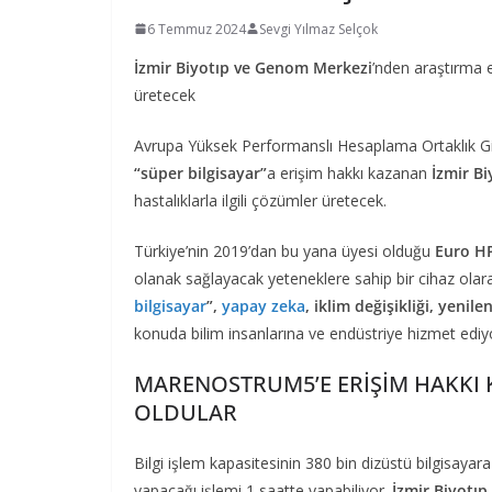
6 Temmuz 2024
Sevgi Yılmaz Selçok
İzmir Biyotıp ve Genom Merkezi
’nden araştırma ek
üretecek
Avrupa Yüksek Performanslı Hesaplama Ortaklık Gir
“süper bilgisayar”
a erişim hakkı kazanan
İzmir B
hastalıklarla ilgili çözümler üretecek.
Türkiye’nin 2019’dan bu yana üyesi olduğu
Euro H
olanak sağlayacak yeteneklere sahip bir cihaz olar
bilgisayar
”,
yapay zeka
, iklim değişikliği, yenile
konuda bilim insanlarına ve endüstriye hizmet ediy
MARENOSTRUM5’E ERİŞİM HAKKI 
OLDULAR
Bilgi işlem kapasitesinin 380 bin dizüstü bilgisayar
yapacağı işlemi 1 saatte yapabiliyor.
İzmir Biyotı