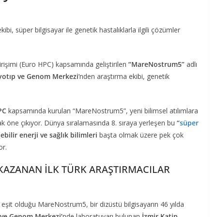
ibi, süper bilgisayar ile genetik hastalıklarla ilgili çözümler
işimi (Euro HPC) kapsamında geliştirilen
“MareNostrum5”
adlı
iyotıp ve Genom Merkezi
’nden araştırma ekibi, genetik
PC
kapsamında kurulan “MareNostrum5”, yeni bilimsel atılımlara
ak öne çıkıyor. Dünya sıralamasında 8. sıraya yerleşen bu
“
süper
nebilir enerji ve sağlık bilimleri
başta olmak üzere pek çok
or.
KAZANAN İLK TÜRK ARAŞTIRMACILAR
a eşit olduğu MareNostrum5, bir dizüstü bilgisayarın 46 yılda
p ve Genom Merkezi’
nde laboratuvarı bulunan
İzmir Katip