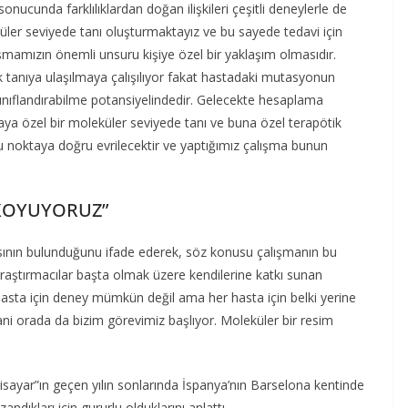
sonucunda farklılıklardan doğan ilişkileri çeşitli deneylerle de
üler seviyede tanı oluşturmaktayız ve bu sayede tedavi için
mamızın önemli unsuru kişiye özel bir yaklaşım olmasıdır.
tanıya ulaşılmaya çalışılıyor fakat hastadaki mutasyonun
sınıflandırabilme potansiyelindedir. Gelecekte hesaplama
aya özel bir moleküler seviyede tanı ve buna özel terapötik
 bu noktaya doğru evrilecektir ve yaptığımız çalışma bunun
 KOYUYORUZ”
asının bulunduğunu ifade ederek, söz konusu çalışmanın bu
raştırmacılar başta olmak üzere kendilerine katkı sunan
 hasta için deney mümkün değil ama her hasta için belki yerine
 orada da bizim görevimiz başlıyor. Moleküler bir resim
sayar”ın geçen yılın sonlarında İspanya’nın Barselona kentinde
andıkları için gururlu olduklarını anlattı.