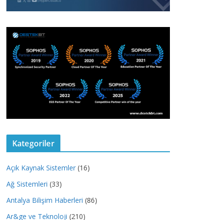
Kategoriler
Açık Kaynak Sistemler
(16)
Ağ Sistemleri
(33)
Antalya Bilişim Haberleri
(86)
Ar&ge ve Teknoloji
(210)