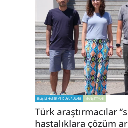
BILIŞIM HABER VE DUYURULARI
MANŞET YANI
Türk araştırmacılar “s
hastalıklara çözüm ar