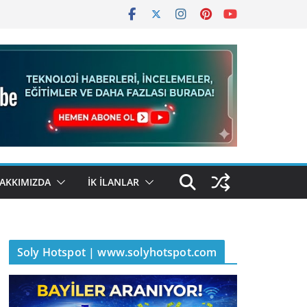
AKKIMIZDA
İK İLANLAR
Soly Hotspot | www.solyhotspot.com