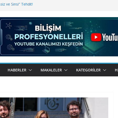
iz ve Sinsi” Tehdit!
inde Erişim Sorunu
i, Bugün BulutTahsilat’ta
ndı? Kemal Oral Tüm Sorularımızı
HABERLER
MAKALELER
KATEGORILER
H