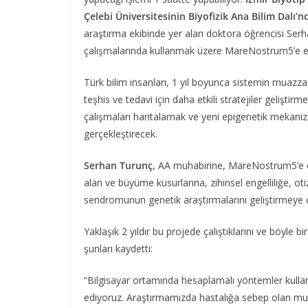
Çelebi Üniversitesinin Biyofizik Ana Bilim Dalı’
araştırma ekibinde yer alan doktora öğrencisi Ser
çalışmalarında kullanmak üzere MareNostrum5’e eri
Türk bilim insanları, 1 yıl boyunca sistemin muazzam
teşhis ve tedavi için daha etkili stratejiler geliştirm
çalışmaları haritalamak ve yeni epigenetik mekaniz
gerçekleştirecek.
Serhan Turunç
, AA muhabirine, MareNostrum5’e er
alan ve büyüme kusurlarına, zihinsel engelliliğe, o
sendromunun genetik araştırmalarını geliştirmeye od
Yaklaşık 2 yıldır bu projede çalıştıklarını ve böyle b
şunları kaydetti:
“Bilgisayar ortamında hesaplamalı yöntemler kullana
ediyoruz. Araştırmamızda hastalığa sebep olan mu