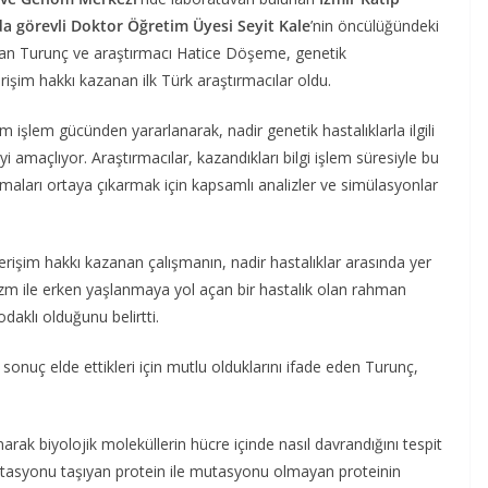
nda görevli Doktor Öğretim Üyesi Seyit Kale
’nin öncülüğündeki
han Turunç ve araştırmacı Hatice Döşeme, genetik
şim hakkı kazanan ilk Türk araştırmacılar oldu.
 işlem gücünden yararlanarak, nadir genetik hastalıklarla ilgili
eyi amaçlıyor. Araştırmacılar, kazandıkları bilgi işlem süresiyle bu
maları ortaya çıkarmak için kapsamlı analizler ve simülasyonlar
işim hakkı kazanan çalışmanın, nadir hastalıklar arasında yer
tizm ile erken yaşlanmaya yol açan bir hastalık olan rahman
aklı olduğunu belirtti.
ir sonuç elde ettikleri için mutlu olduklarını ifade eden Turunç,
rak biyolojik moleküllerin hücre içinde nasıl davrandığını tespit
tasyonu taşıyan protein ile mutasyonu olmayan proteinin