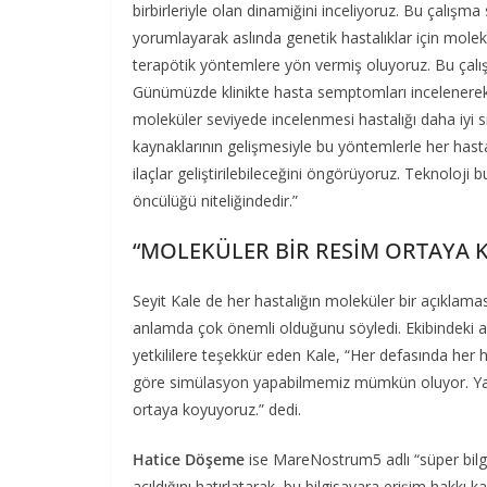
birbirleriyle olan dinamiğini inceliyoruz. Bu çalışma 
yorumlayarak aslında genetik hastalıklar için molek
terapötik yöntemlere yön vermiş oluyoruz. Bu çalış
Günümüzde klinikte hasta semptomları incelenerek 
moleküler seviyede incelenmesi hastalığı daha iyi 
kaynaklarının gelişmesiyle bu yöntemlerle her hast
ilaçlar geliştirilebileceğini öngörüyoruz. Teknoloji
öncülüğü niteliğindedir.”
“MOLEKÜLER BİR RESİM ORTAYA
Seyit Kale de her hastalığın moleküler bir açıklam
anlamda çok önemli olduğunu söyledi. Ekibindeki a
yetkililere teşekkür eden Kale, “Her defasında her
göre simülasyon yapabilmemiz mümkün oluyor. Yani
ortaya koyuyoruz.” dedi.
Hatice Döşeme
ise MareNostrum5 adlı “süper bilgi
açıldığını hatırlatarak, bu bilgisayara erişim hakkı kaz