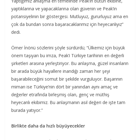
Yaptığımız anlaşma en temelinde Peak’in bütün ekibine,
yaptıklarına ve yapacaklarına olan güvenin ve Peak’in
potansiyelinin bir göstergesi. Mutluyuz, gururluyuz ama en
çok da bundan sonra başaracaklarımız için heyecanlıyız”
dedi.
Ömer İnönü sözlerini şöyle sürdürdü; “Ülkemiz için büyük
önem taşıyan bu imza, Peak’i Türkiye tarihinin en değerli
şirketleri arasına yerleştiriyor. Bu anlaşma, güzel insanların
bir arada büyük hayallere inandığı zaman her şeyi
başarabileceğini somut bir şekilde vurguluyor. Başarının
mimarı ise Türkiye’nin dört bir yanından aynı amaç ve
değerler etrafında birleşmiş olan, genç ve müthiş
heyecanlı ekibimiz. Bu anlaşmanın asıl değeri de işte tam
burada yatıyor.”
Birlikte daha da hızlı büyüyecekler