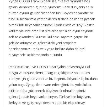
Zynga CEO’su Frank Gibeau ise, “Peak’e ‘aramıza hoş
geldin’ demekten gurur duyuyoruz. Peak dünyanın en iyi
puzzle oyunu geliştiricilerinden biri. Böylesine yaratıcı ve
tutkulu bir takımla yeteneklerimizi daha da ileri taşıyacak
olmak bizi heyecanlandırıyor. Toon Blast ve Toy Blast’ın
katılımıyla listelerde üst sıralarda yer alan oyun sayımızı
sekize çıkarırken, küresel kullanıcı sayımızı çarpıcı bir
şekilde artırıyor ve gelecekteki yeni projelere
hazırlanıyoruz. Peak ve Zynga birlikte daha da hızlı
büyüyecek” açıklamasında bulundu.
Peak Kurucusu ve CEO’su Sidar Şahin anlaşmayla ilgili
duygu ve düşüncelerini, “Bugün geldiğimiz nokta tüm
Türkiye için gurur verici ve biz hepimiz biliyoruz ki, bu daha
yolun başı. Zynga ile devam edeceğimiz bu yolculukta,
birlikte daha güçlenerek büyüyecek olmak hepimizi
geleceğe dair heyecanlandırıyor. Türkiye’den büyüyen,
ilerleyen ve gelişmeye devam eden bir ekip olmayı