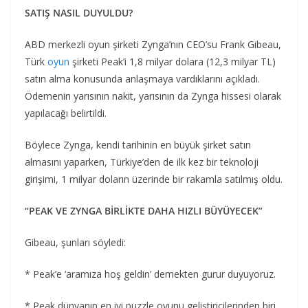
SATIŞ NASIL DUYULDU?
ABD merkezli oyun şirketi Zynga’nın CEO’su Frank Gibeau,
Türk
oyun
şirketi Peak’i 1,8 milyar dolara (12,3 milyar TL)
satın alma konusunda anlaşmaya vardıklarını açıkladı.
Ödemenin yarısının nakit, yarısının da Zynga hissesi olarak
yapılacağı belirtildi.
Böylece Zynga, kendi tarihinin en büyük şirket satın
almasını yaparken, Türkiye’den de ilk kez bir teknoloji
girişimi, 1 milyar doların üzerinde bir rakamla satılmış oldu.
“PEAK VE ZYNGA BİRLİKTE DAHA HIZLI BÜYÜYECEK”
Gibeau, şunları söyledi:
* Peak’e ‘aramıza hoş geldin’ demekten gurur duyuyoruz.
* Peak dünyanın en iyi puzzle oyunu geliştiricilerinden biri.