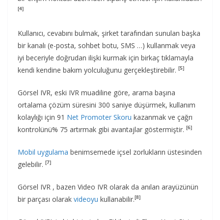
[4]
Kullanıcı, cevabını bulmak, şirket tarafından sunulan başka
bir kanalı (e-posta, sohbet botu, SMS …) kullanmak veya
iyi beceriyle doğrudan ilişki kurmak için birkaç tıklamayla
[5]
kendi kendine bakım yolculuğunu gerçekleştirebilir.
Görsel IVR, eski IVR muadiline göre, arama başına
ortalama çözüm süresini 300 saniye düşürmek, kullanım
kolaylığı için 91
Net Promoter Skoru
kazanmak ve çağrı
[6]
kontrolünü% 75 artırmak gibi avantajlar göstermiştir.
Mobil uygulama
benimsemede içsel zorlukların üstesinden
[7]
gelebilir.
Görsel IVR , bazen Video IVR olarak da anılan arayüzünün
[8]
bir parçası olarak
videoyu
kullanabilir.