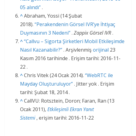
05 alındı”
.
^
Abraham, Yossi (14 Şubat
2018).
“Perakendenin Görsel IVR’ye İhtiyaç
Duymasının 3 Nedeni”
.
Zappix Görsel IVR
.
^
“Callvu – Sigorta Şirketleri Mobil Etkileşimde
Nasıl Kazanabilir?”
. Arşivlenmiş
orijinal
23
Kasım 2016 tarihinde . Erişim tarihi: 2016-11-
22 .
^
Chris Vitek (24 Ocak 2014).
“WebRTC ile
Mayday Oluşturuluyor”
. Jitter yok . Erişim
tarihi: Şubat 18, 2014 .
^
CallVU: Rotsztein, Doron; Faran, Ran (13
Ocak 2011),
Etkileşimli Ekran Yanıt
Sistemi
, erişim tarihi: 2016-11-22