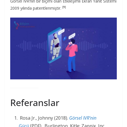
Görsel IVR’nin bir biçimi olan Etkileşimli Ekran Yanıt Sistemi
[9]
2009 yılında patentlenmiştir.
Referanslar
Rosa Jr., Johnny (2018).
Görsel IVR’nin
Gücü
(PDF) . Burlington, Kitle: Zappix, Inc.