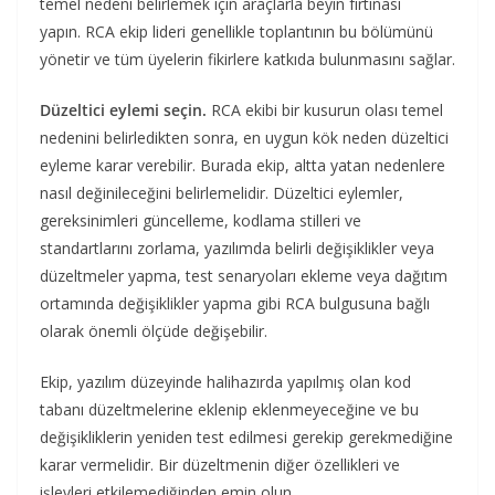
temel nedeni belirlemek için araçlarla beyin fırtınası
yapın. RCA ekip lideri genellikle toplantının bu bölümünü
yönetir ve tüm üyelerin fikirlere katkıda bulunmasını sağlar.
Düzeltici eylemi seçin.
RCA ekibi bir kusurun olası temel
nedenini belirledikten sonra, en uygun kök neden düzeltici
eyleme karar verebilir. Burada ekip, altta yatan nedenlere
nasıl değinileceğini belirlemelidir. Düzeltici eylemler,
gereksinimleri güncelleme, kodlama stilleri ve
standartlarını zorlama, yazılımda belirli değişiklikler veya
düzeltmeler yapma, test senaryoları ekleme veya dağıtım
ortamında değişiklikler yapma gibi RCA bulgusuna bağlı
olarak önemli ölçüde değişebilir.
Ekip, yazılım düzeyinde halihazırda yapılmış olan kod
tabanı düzeltmelerine eklenip eklenmeyeceğine ve bu
değişikliklerin yeniden test edilmesi gerekip gerekmediğine
karar vermelidir. Bir düzeltmenin diğer özellikleri ve
işlevleri etkilemediğinden emin olun.