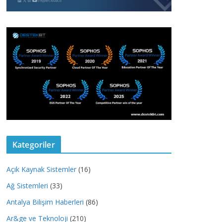
Kategoriler
Açık Kaynak Sistemler
(16)
Ağ Sistemleri
(33)
Antalya Bilişim Haberleri
(86)
Ar&ge ve Teknoloji
(210)