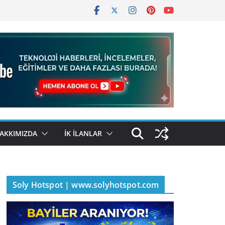
AKKIMIZDA
İK İLANLAR
Soly Hotspot | www.solyhotspot.com