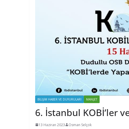
BILIŞIM HABER VE DUYURULARI
MANŞET
6. İstanbul KOBİ’ler v
13 Haziran 2023
Osman Selçok