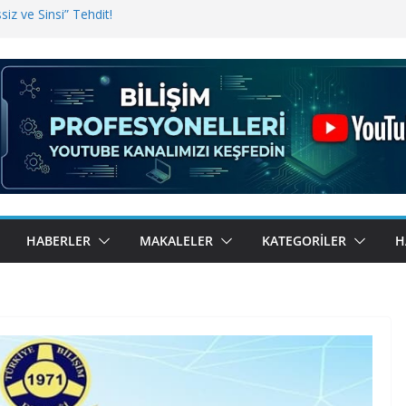
iz ve Sinsi” Tehdit!
inde Erişim Sorunu
i, Bugün BulutTahsilat’ta
ndı? Kemal Oral Tüm Sorularımızı
HABERLER
MAKALELER
KATEGORILER
H