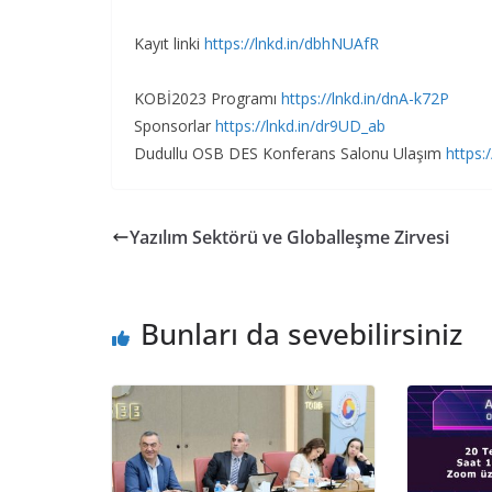
Kayıt linki
https://lnkd.in/dbhNUAfR
KOBİ2023 Programı
https://lnkd.in/dnA-k72P
Sponsorlar
https://lnkd.in/dr9UD_ab
Dudullu OSB DES Konferans Salonu Ulaşım
https
Yazılım Sektörü ve Globalleşme Zirvesi
Bunları da sevebilirsiniz