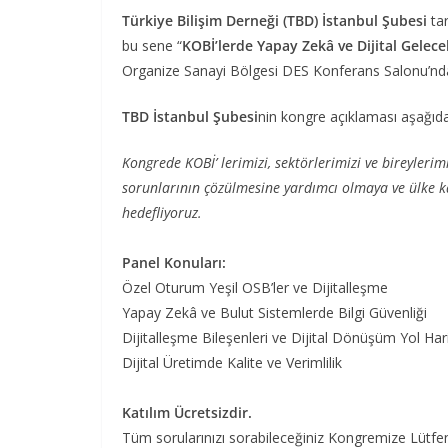
Türkiye Bilişim Derneği (TBD) İstanbul Şubesi
ta
bu sene “
KOBİ’lerde Yapay Zekâ ve Dijital Gelece
Organize Sanayi Bölgesi DES Konferans Salonu’nda 
TBD İstanbul Şubesi
nin kongre açıklaması aşağıdak
Kongrede KOBİ’ lerimizi, sektörlerimizi ve bireyleri
sorunlarının çözülmesine yardımcı olmaya ve ülke k
hedefliyoruz.
Panel Konuları:
Özel Oturum Yeşil OSB’ler ve Dijitalleşme
Yapay Zekâ ve Bulut Sistemlerde Bilgi Güvenliği
Dijitalleşme Bileşenleri ve Dijital Dönüşüm Yol Hari
Dijital Üretimde Kalite ve Verimlilik
Katılım Ücretsizdir.
Tüm sorularınızı sorabileceğiniz Kongremize Lütf