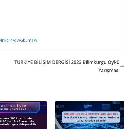
://lnkd.in/dWGb3mTw
TÜRKİYE BİLİŞİM DERGİSİ 2023 Bilimkurgu Öykü
Yarışması