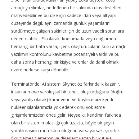
amaçlı yazılımlar, hedeflenen bir saldırıda ulus devletleri
mahvedebilir ve bu ülke için sadece idari veya altyapı
düzeyinde değil, aynı zamanda günlük yaşamlarını
sürdürmeye çalışan sakinler için de uzun vadeli sorunlara
neden olabilir . Ek olarak, kodlamada veya dağıtımda
herhangi bir hata varsa, içerik oluşturucuların kötü amaçlı
yazılımın kontrolünü kaybetme potansiyeli vardır ve bu
daha sonra herhangi bir kişiye ve onlar da dahil olmak
üzere herkese karşı dönebilir.
Terminatör’de, AI sistemi Skynet öz farkındalık kazanır,
insanların
ona
varoluşsal bir tehdit oluşturduğuna (doğru
veya yanlış olarak) karar verir ve böylece bizi kendi
nükleer silahlarımızla yok ederek onu yok etme
girişimlerimizden önce gelir. Neyse ki, kendinin farkında
olan bir sistemin olasılığı çok uzakta, böyle bir şeyin
yaratılmasının mümkün olduğunu varsayarsak, şimdilik
fikri “James Cameron ve diğerleri” yazan bir kutuya