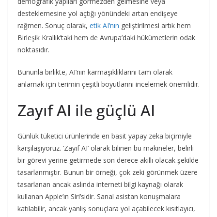
demografik yapıları görmezden gelmesine veya
desteklemesine yol açtığı yönündeki artan endişeye
rağmen. Sonuç olarak,
etik AI’nın
geliştirilmesi artık hem
Birleşik Krallık’taki hem de Avrupa’daki hükümetlerin odak
noktasıdır.
Bununla birlikte, AI’nın karmaşıklıklarını tam olarak
anlamak için terimin çeşitli boyutlarını incelemek önemlidir.
Zayıf AI ile güçlü AI
Günlük tüketici ürünlerinde en basit yapay zeka biçimiyle
karşılaşıyoruz. ‘Zayıf AI’ olarak bilinen bu makineler, belirli
bir görevi yerine getirmede son derece akıllı olacak şekilde
tasarlanmıştır. Bunun bir örneği, çok zeki görünmek üzere
tasarlanan ancak aslında interneti bilgi kaynağı olarak
kullanan Apple’ın Siri’sidir. Sanal asistan konuşmalara
katılabilir, ancak yanlış sonuçlara yol açabilecek kısıtlayıcı,