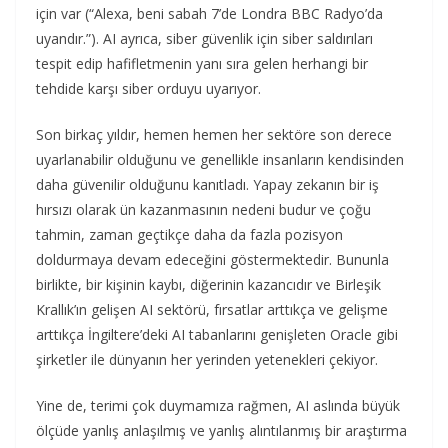
için var (“Alexa, beni sabah 7’de Londra BBC Radyo’da
uyandır.”). AI ayrıca, siber güvenlik için siber saldırıları
tespit edip hafifletmenin yanı sıra gelen herhangi bir
tehdide karşı siber orduyu uyarıyor.
Son birkaç yıldır, hemen hemen her sektöre son derece
uyarlanabilir olduğunu ve genellikle insanların kendisinden
daha güvenilir olduğunu kanıtladı. Yapay zekanın bir iş
hırsızı olarak ün kazanmasının nedeni budur ve çoğu
tahmin, zaman geçtikçe daha da fazla pozisyon
doldurmaya devam edeceğini göstermektedir. Bununla
birlikte, bir kişinin kaybı, diğerinin kazancıdır ve Birleşik
Krallık’ın gelişen AI sektörü, fırsatlar arttıkça ve gelişme
arttıkça İngiltere’deki AI tabanlarını genişleten Oracle gibi
şirketler ile dünyanın her yerinden yetenekleri çekiyor.
Yine de, terimi çok duymamıza rağmen, AI aslında büyük
ölçüde yanlış anlaşılmış ve yanlış alıntılanmış bir araştırma