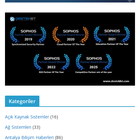
Kategoriler
Açık Kaynak Sistemler
(16)
Ağ Sistemleri
(33)
Antalya Bilişim Haberleri
(86)