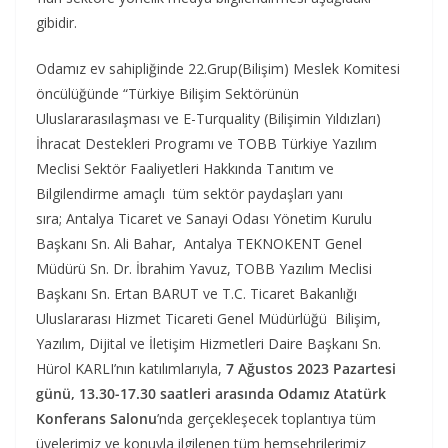
gibidir.
Odamız ev sahipliğinde 22.Grup(Bilişim) Meslek Komitesi
öncülüğünde “Türkiye Bilişim Sektörünün
Uluslararasılaşması ve E-Turquality (Bilişimin Yıldızları)
İhracat Destekleri Programı ve TOBB Türkiye Yazılım
Meclisi Sektör Faaliyetleri Hakkında Tanıtım ve
Bilgilendirme amaçlı tüm sektör paydaşları yanı
sıra; Antalya Ticaret ve Sanayi Odası Yönetim Kurulu
Başkanı Sn. Ali Bahar, Antalya TEKNOKENT Genel
Müdürü Sn. Dr. İbrahim Yavuz, TOBB Yazılım Meclisi
Başkanı Sn. Ertan BARUT ve T.C. Ticaret Bakanlığı
Uluslararası Hizmet Ticareti Genel Müdürlüğü Bilişim,
Yazılım, Dijital ve İletişim Hizmetleri Daire Başkanı Sn.
Hürol KARLI’nın katılımlarıyla,
7 Ağustos 2023 Pazartesi
günü, 13.30-17.30 saatleri arasında Odamız Atatürk
Konferans Salonu
’nda gerçekleşecek toplantıya tüm
üyelerimiz ve konuyla ilgilenen tüm hemşehrilerimiz