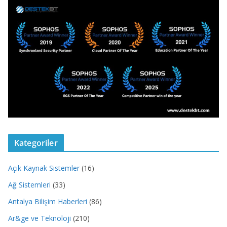
Kategoriler
Açık Kaynak Sistemler
(16)
Ağ Sistemleri
(33)
Antalya Bilişim Haberleri
(86)
Ar&ge ve Teknoloji
(210)