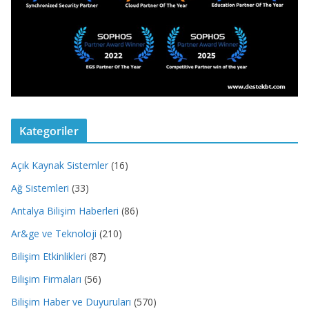
Kategoriler
Açık Kaynak Sistemler
(16)
Ağ Sistemleri
(33)
Antalya Bilişim Haberleri
(86)
Ar&ge ve Teknoloji
(210)
Bilişim Etkinlikleri
(87)
Bilişim Firmaları
(56)
Bilişim Haber ve Duyuruları
(570)