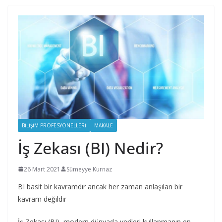
BILIŞIM PROFESYONELLERI
MAKALE
İş Zekası (BI) Nedir?
26 Mart 2021
Sümeyye Kurnaz
BI basit bir kavramdır ancak her zaman anlaşılan bir
kavram değildir
İş Zekası (BI), modern dünyada verileri kullanmanın en