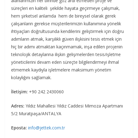
alanlarımızın her birinde göz ardı etmeden proje ve
süreçleri en kaliteli şekilde hayata geçirmeye çalışmak,
hem şirketsel anlamda hem de bireysel olarak gerek
çalışanların gerekse müşterilerimizin kullanımına yönelik
ihtiyaçları doğrultusunda kendilerini geliştirmek için doğru
adımların atmak, karşılıklı güven ilişkisini tesis etmek için
hiç bir adımı atmaktan kaçınmamak, inşa edilen projenin
teknolojik detaylarına ilişkin gelişmelerden tesis/işletme
yöneticilerini devam eden süreçte bilgilendirmeyi ihmal
etmemek kaydıyla işletmelere maksimum yönetim
kolaylığını sağlamak.
İletişim:
+90 242 2430060
Adres:
Yıldız Mahallesi Yıldız Caddesi Mimoza Apartmanı
5/2 Muratpaşa/ANTALYA
Eposta:
info@jettek.com.tr