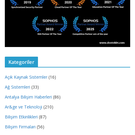
Kategoriler
Açık Kaynak Sistemler
(16)
Ağ Sistemleri
(33)
Antalya Bilişim Haberleri
(86)
Ar&ge ve Teknoloji
(210)
Bilişim Etkinlikleri
(87)
Bilişim Firmaları
(56)