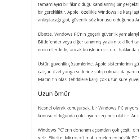
tamamlayıcı bir fikir olduğu kanıtlanmış bir gerçe
bir gerekliliktir. Apple, özellikle Windows ile karşılaş
anlaşılacağı gibi, güvenlik söz konusu olduğunda 
Elbette, Windows PC’nin geçerli güvenlik yamalarıyla b
Bitdefender veya diğer tanınmış yazılım teklifleri 
emin ellerdedir, ancak bu işletim sistemi hakkında 
Üstün güvenlik çözümlerine, Apple sistemlerinin güve
çalışan özel yonga setlerine sahip olması da yardım
Mac’inizin olası tehditlere karşı çok uzun süre güv
Uzun ömür
Nesnel olarak konuşursak, bir Windows PC arıyorsa
konusu olduğunda çok sayıda seçenek olabilir. An
Windows PC’lerin donanım açısından çok çeşitli ol
gelir. Elbette, Microsoft muhtemelen en büyük PC ya