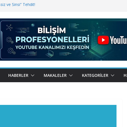
iz ve Sinsi” Tehdit!
inde Erişim Sorunu
i, Bugün BulutTahsilat’ta
ndı? Kemal Oral Tüm Sorularımızı
HABERLER
MAKALELER
KATEGORILER
H