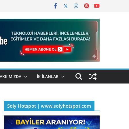
AKKIMIZDA
İK İLANLAR
Soly Hotspot | www.solyhotspot.com