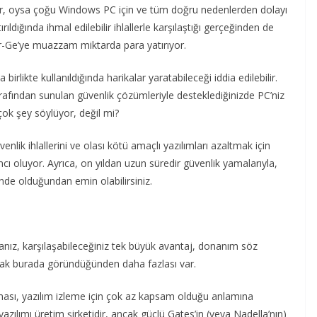
ktir, oysa çoğu Windows PC için ve tüm doğru nedenlerden dolayı
tırıldığında ihmal edilebilir ihlallerle karşılaştığı gerçeğinden de
Ar-Ge’ye muazzam miktarda para yatırıyor.
irlikte kullanıldığında harikalar yaratabileceği iddia edilebilir.
tarafından sunulan güvenlik çözümleriyle desteklediğinizde PC’niz
çok şey söylüyor, değil mi?
nlik ihlallerini ve olası kötü amaçlı yazılımları azaltmak için
cı oluyor. Ayrıca, on yıldan uzun süredir güvenlik yamalarıyla,
ende olduğundan emin olabilirsiniz.
nız, karşılaşabileceğiniz tek büyük avantaj, donanım söz
cak burada göründüğünden daha fazlası var.
ması, yazılım izleme için çok az kapsam olduğu anlamına
zılımı üretim şirketidir, ancak güçlü Gates’in (veya Nadella’nın)