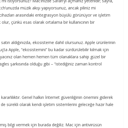
 istiyorsunuz? Mac’inizde Safari’yi açmanız yeterlidir; sayfa,
atch’unuzda müzik akışı yapıyorsunuz, ancak piliniz mi
 cihazları arasındaki entegrasyon büyülü görünüyor ve işletim
 olur, çünkü esas olarak ortalama bir kullanıcının bir
satın aldığınızda, ekosisteme dahil olursunuz. Apple ürünlerinin
nuçta Apple, “ekosistemini” bu kadar sürdürülebilir kılmak için
ihtiyacınız olan hemen hemen tüm olanaklara sahip güzel bir
gles şarkısında olduğu gibi – “istediğiniz zaman kontrol
kararlılıktır. Genel halkın İnternet güvenliğinin önemini giderek
i de sürekli olarak kendi işletim sistemlerini geleceğe hazır hale
iş bilgi vermek için burada değiliz. Mac için antivirüsün