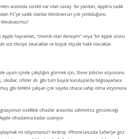
emleri arasında sürekli var olan savaş. Bir yandan, Apple’a sadık
andan PC’ye sadık olanlar Windows’un çok yönlülüğünü
mi Windows’mu?
ik Apple hayranları, “önemli olan deneyim” veya “bir Apple ürünü
le sizi ölesiye sıkacaklar ve büyük ölçüde haklı olacaklar.
de uyum içinde çalıştığını görmek için, Steve Jobs’un vizyonunu
okullar, ofisler vb. gibi tüm büyük kuruluşlarda bilgisayarlara
lmuş gibi birlikte çalışan çok sayıda cihaza sahip olma vizyonuna
egrasyonun özellikle cihazlar arasında zahmetsiz görüneceği
 Apple cihazlarına kadar uzanıyor.
ylaşmak mı istiyorsunuz? Airdrop. İPhone’unuzda Safari’ye göz