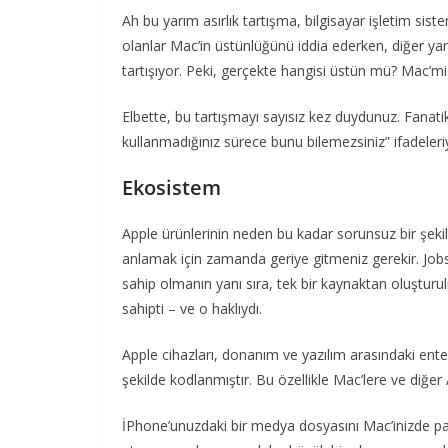
Ah bu yarım asırlık tartışma, bilgisayar işletim sist
olanlar Mac’in üstünlüğünü iddia ederken, diğer y
tartışıyor. Peki, gerçekte hangisi üstün mü? Mac’
Elbette, bu tartışmayı sayısız kez duydunuz. Fanat
kullanmadığınız sürece bunu bilemezsiniz” ifadeleriy
Ekosistem
Apple ürünlerinin neden bu kadar sorunsuz bir şekil
anlamak için zamanda geriye gitmeniz gerekir. Jobs, 
sahip olmanın yanı sıra, tek bir kaynaktan oluşturu
sahipti – ve o haklıydı.
Apple cihazları, donanım ve yazılım arasındaki ent
şekilde kodlanmıştır. Bu özellikle Mac’lere ve diğer
İPhone’unuzdaki bir medya dosyasını Mac’inizde pa