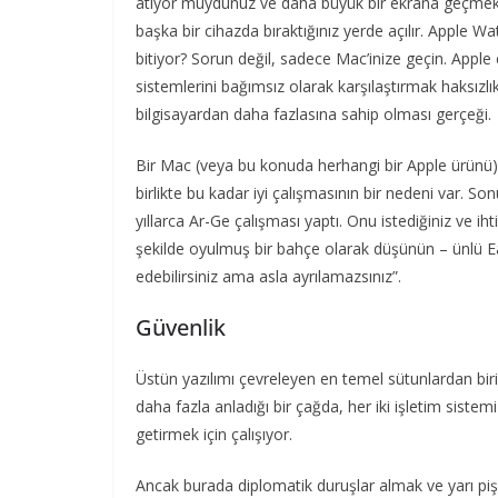
atıyor muydunuz ve daha büyük bir ekrana geçmek mi
başka bir cihazda bıraktığınız yerde açılır. Apple W
bitiyor? Sorun değil, sadece Mac’inize geçin. Apple
sistemlerini bağımsız olarak karşılaştırmak haksızlık
bilgisayardan daha fazlasına sahip olması gerçeği.
Bir Mac (veya bu konuda herhangi bir Apple ürünü) 
birlikte bu kadar iyi çalışmasının bir nedeni var. So
yıllarca Ar-Ge çalışması yaptı. Onu istediğiniz ve 
şekilde oyulmuş bir bahçe olarak düşünün – ünlü Ea
edebilirsiniz ama asla ayrılamazsınız”.
Güvenlik
Üstün yazılımı çevreleyen en temel sütunlardan biri 
daha fazla anladığı bir çağda, her iki işletim sistem
getirmek için çalışıyor.
Ancak burada diplomatik duruşlar almak ve yarı pişm