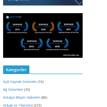
Kategoriler
Açık Kaynak Sistemler
(16)
Ağ Sistemleri
(33)
Antalya Bilişim Haberleri
(86)
Ar&ge ve Teknoloji
(210)