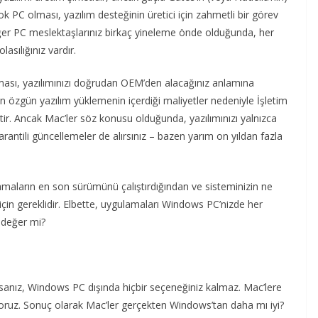
k PC olması, yazılım desteğinin üretici için zahmetli bir görev
diğer PC meslektaşlarınız birkaç yineleme önde olduğunda, her
asılığınız vardır.
olması, yazılımınızı doğrudan OEM’den alacağınız anlamına
 özgün yazılım yüklemenin içerdiği maliyetler nedeniyle İşletim
ektir. Ancak Mac’ler söz konusu olduğunda, yazılımınızı yalnızca
antili güncellemeler de alırsınız – bazen yarım on yıldan fazla
lamaların en son sürümünü çalıştırdığından ve sisteminizin ne
için gereklidir. Elbette, uygulamaları Windows PC’nizde her
 değer mi?
nız, Windows PC dışında hiçbir seçeneğiniz kalmaz. Mac’lere
uz. Sonuç olarak Mac’ler gerçekten Windows’tan daha mı iyi?