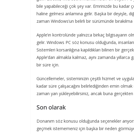
bile yapabileceği çok şey var. Emrinizde bu kadar ço
haline gelmesi anlamına gelir. Başka bir deyişle, 
zaman Windows’un belirli bir sürümünde bırakılma ol
Apple’ın kontrolünde yalnızca birkaç bilgisayarın 
gelir. Windows PC söz konusu olduğunda, insanların
Sistemleri korsanlığına kapıldıkları bilinen bir gerç
Apple’dan almakla kalmaz, aynı zamanda yıllarca gar
bir süre için.
Güncellemeler, sisteminizin çeşitli hizmet ve uygu
kadar süre çalışacağını belirlediğinden emin olmak 
zaman yan yükleyebilirsiniz, ancak buna gerçekten
Son olarak
Donanım söz konusu olduğunda seçenekler arıyorsa
geçmek istememeniz için başka bir neden görmüyor