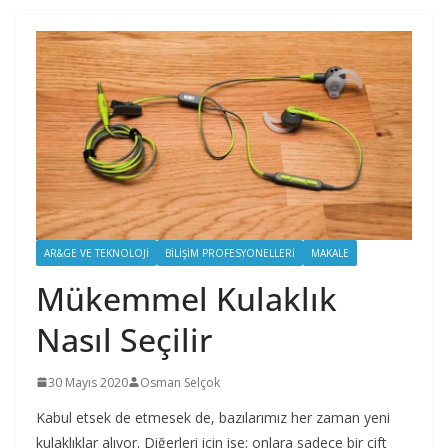
AR&GE VE TEKNOLOJI
BILIŞIM PROFESYONELLERI
MAKALE
Mükemmel Kulaklık
Nasıl Seçilir
30 Mayıs 2020
Osman Selçok
Kabul etsek de etmesek de, bazılarımız her zaman yeni
kulaklıklar alıyor. Diğerleri için ise; onlara sadece bir çift