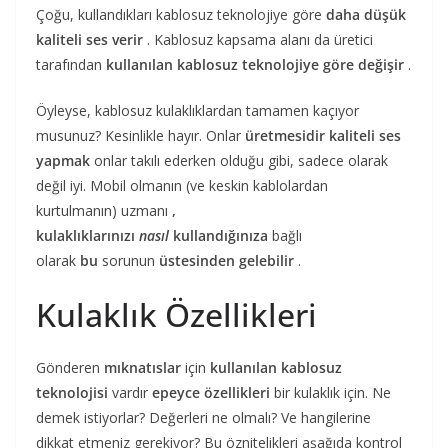
Çoğu, kullandıkları kablosuz teknolojiye göre
daha düşük
kaliteli ses verir
. Kablosuz kapsama alanı da üretici
tarafından
kullanılan kablosuz teknolojiye göre değişir
.
Öyleyse, kablosuz kulaklıklardan tamamen kaçıyor
musunuz? Kesinlikle hayır. Onlar
üretmesidir kaliteli ses
yapmak
onlar takılı ederken olduğu gibi, sadece olarak
değil iyi. Mobil olmanın (ve keskin kablolardan
kurtulmanın) uzmanı
,
kulaklıklarınızı
nasıl
kullandığınıza
bağlı
olarak
bu
sorunun
üstesinden gelebilir
.
Kulaklık Özellikleri
Gönderen
mıknatıslar
için
kullanılan kablosuz
teknolojisi
vardır
epeyce özellikleri
bir kulaklık için. Ne
demek istiyorlar? Değerleri ne olmalı? Ve hangilerine
dikkat etmeniz gerekiyor? Bu öznitelikleri aşağıda kontrol