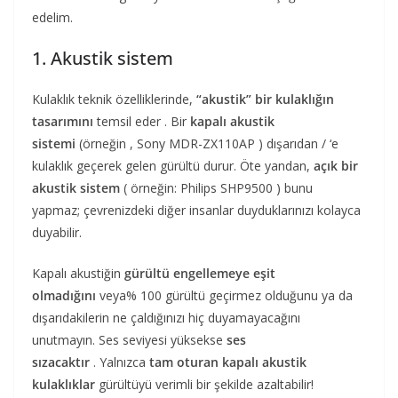
edelim.
1. Akustik sistem
Kulaklık teknik özelliklerinde,
“akustik” bir kulaklığın
tasarımını
temsil eder . Bir
kapalı akustik
sistemi
(örneğin , Sony MDR-ZX110AP ) dışarıdan / ‘e
kulaklık geçerek gelen gürültü durur. Öte yandan,
açık bir
akustik sistem
( örneğin: Philips SHP9500 ) bunu
yapmaz; çevrenizdeki diğer insanlar duyduklarınızı kolayca
duyabilir.
Kapalı akustiğin
gürültü engellemeye eşit
olmadığını
veya% 100 gürültü geçirmez olduğunu ya da
dışarıdakilerin ne çaldığınızı hiç duyamayacağını
unutmayın. Ses seviyesi yüksekse
ses
sızacaktır
. Yalnızca
tam oturan kapalı akustik
kulaklıklar
gürültüyü verimli bir şekilde azaltabilir!