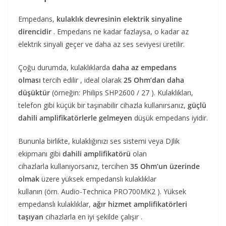
Empedans,
kulaklık devresinin elektrik sinyaline
direncidir
. Empedans ne kadar fazlaysa, o kadar az
elektrik sinyali geçer ve daha az ses seviyesi üretilir.
Çoğu durumda, kulaklıklarda
daha az empedans
olması
tercih edilir , ideal olarak
25 Ohm’dan daha
düşüktür
(örneğin: Philips SHP2600 / 27 ). Kulaklıkları,
telefon gibi küçük bir taşınabilir cihazla kullanırsanız,
güçlü
dahili amplifikatörlerle gelmeyen
düşük empedans iyidir.
Bununla birlikte, kulaklığınızı ses sistemi veya DJlik
ekipmanı gibi
dahili amplifikatörü
olan
cihazlarla kullanıyorsanız, tercihen
35 Ohm’un üzerinde
olmak
üzere yüksek empedanslı kulaklıklar
kullanın (örn. Audio-Technica PRO700MK2 ). Yüksek
empedanslı kulaklıklar,
ağır hizmet amplifikatörleri
taşıyan
cihazlarla en iyi şekilde çalışır .