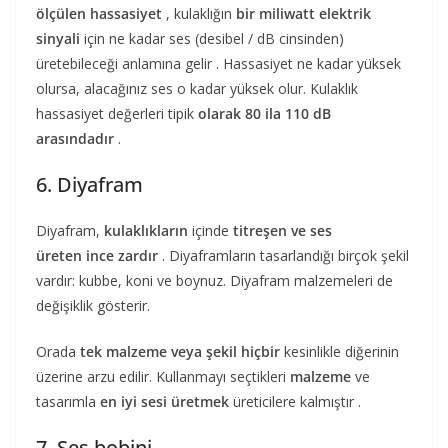
ölçülen
hassasiyet
, kulaklığın
bir miliwatt elektrik
sinyali
için ne kadar ses (desibel / dB cinsinden)
üretebileceği anlamına gelir . Hassasiyet ne kadar yüksek
olursa, alacağınız ses o kadar yüksek olur. Kulaklık
hassasiyet değerleri tipik
olarak 80 ila 110 dB
arasındadır
.
6. Diyafram
Diyafram,
kulaklıkların
içinde
titreşen ve ses
üreten
ince zardır
. Diyaframların tasarlandığı birçok şekil
vardır: kubbe, koni ve boynuz. Diyafram malzemeleri de
değişiklik gösterir.
Orada
tek malzeme veya şekil hiçbir
kesinlikle diğerinin
üzerine arzu edilir. Kullanmayı seçtikleri
malzeme
ve
tasarımla
en iyi sesi üretmek
üreticilere kalmıştır .
7. Ses bobini