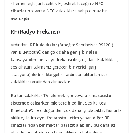
r hemen eşleştirilecektir. Eşleştirebileceğiniz
NFC
cihazlarınız
varsa NFC kulaklıklara sahip olmak bir
avantajdır .
RF (Radyo Frekansı)
Ardından,
RF kulaklıklar
(örneğin: Sennheiser RS120 )
var. Bluetooth®’dan
çok daha geniş bir alanı
kapsayabilen
bir radyo frekansı ile çalışırlar . Kulaklıklar ,
ses cihazını takmanız gereken
bir verici
(şarj
istasyonu)
ile birlikte gelir
, ardından aktarılan ses
kulaklıklar tarafından alınacaktır.
Bu tür kulaklıklar
TV izlemek için
veya
bir masaüstü
sistemde çalışırken
bile
tercih edilir
. Ses kalitesi
Bluetooth® ile olduğundan çok daha iyi olacaktır. Bununla
birlikte, iletim
aynı frekansta iletim
yapan
diğer RF
cihazlarından bir
miktar parazit alabilir
, bu
daha az
olasıdır, ancak yine de bunu aklınızda bulundurun.