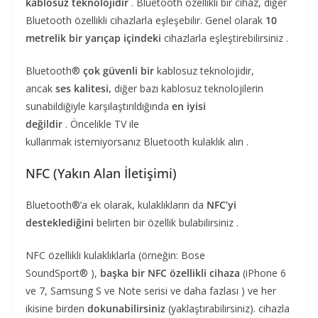
kablosuz teknolojidir
. Bluetooth özellikli bir cihaz, diğer
Bluetooth özellikli cihazlarla eşleşebilir. Genel olarak
10
metrelik bir yarıçap içindeki
cihazlarla eşleştirebilirsiniz .
Bluetooth®
çok güvenli bir
kablosuz teknolojidir,
ancak
ses kalitesi,
diğer bazı kablosuz teknolojilerin
sunabildiğiyle karşılaştırıldığında
en iyisi
değildir
. Öncelikle TV ile
kullanmak istemiyorsanız Bluetooth kulaklık alın .
NFC (Yakın Alan İletişimi)
Bluetooth®’a ek olarak, kulaklıkların da
NFC’yi
desteklediğini
belirten bir özellik bulabilirsiniz .
NFC özellikli kulaklıklarla (örneğin: Bose
SoundSport® ),
başka bir NFC özellikli cihaza
(iPhone 6
ve 7, Samsung S ve Note serisi ve daha fazlası ) ve her
ikisine birden
dokunabilirsiniz
(yaklaştırabilirsiniz). cihazla