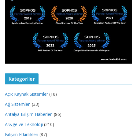
Kategoriler
Açık Kaynak Sistemler
(16)
Ağ Sistemleri
(33)
Antalya Bilişim Haberleri
(86)
Ar&ge ve Teknoloji
(210)
Bilişim Etkinlikleri
(87)