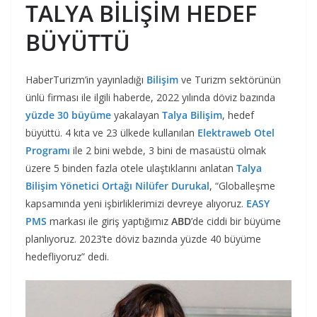
TALYA BİLİŞİM HEDEF
BÜYÜTTÜ
HaberTurizm’in yayınladığı
Bilişim
ve Turizm sektörünün
ünlü firması ile ilgili haberde, 2022 yılında döviz bazında
yüzde 30 büyüme
yakalayan
Talya Bilişim
, hedef
büyüttü. 4 kıta ve 23 ülkede kullanılan
Elektraweb Otel
Programı
ile 2 bini webde, 3 bini de masaüstü olmak
üzere 5 binden fazla otele ulaştıklarını anlatan
Talya
Bilişim Yönetici Ortağı Nilüfer Durukal
, “Globalleşme
kapsamında yeni işbirliklerimizi devreye alıyoruz.
EASY
PMS
markası ile giriş yaptığımız
ABD
’de ciddi bir büyüme
planlıyoruz. 2023’te döviz bazında yüzde 40 büyüme
hedefliyoruz” dedi.