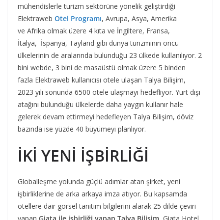
mühendislerle turizm sektörüne yönelik geliştirdiği
Elektraweb
Otel Programı
, Avrupa, Asya, Amerika
ve Afrika olmak üzere 4 kıta ve İngiltere, Fransa,
İtalya, İspanya, Tayland gibi dünya turizminin öncü
ülkelerinin de aralarında bulunduğu 23 ülkede kullanılıyor. 2
bini webde, 3 bini de masaüstü olmak üzere 5 binden
fazla Elektraweb kullanıcısı otele ulaşan Talya Bilişim,
2023 yılı sonunda 6500 otele ulaşmayı hedefliyor. Yurt dışı
atağını bulunduğu ülkelerde daha yaygın kullanır hale
gelerek devam ettirmeyi hedefleyen Talya Bilişim, döviz
bazında ise yüzde 40 büyümeyi planlıyor.
İKİ YENİ İŞBİRLİĞİ
Globalleşme yolunda güçlü adımlar atan şirket, yeni
işbirliklerine de arka arkaya imza atıyor. Bu kapsamda
otellere dair görsel tanıtım bilgilerini alarak 25 dilde çeviri
yapan
Giata ile işbirliği yapan Talya Bilişim
, Giata Hotel