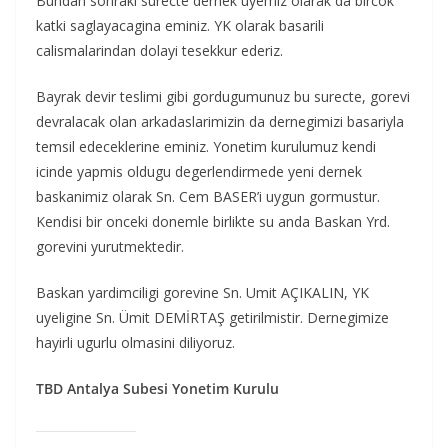
Bundan sonraki surecte dernek uyemiz olarak da bircok
katki saglayacagina eminiz. YK olarak basarili
calismalarindan dolayi tesekkur ederiz.
Bayrak devir teslimi gibi gordugumunuz bu surecte, gorevi
devralacak olan arkadaslarimizin da dernegimizi basariyla
temsil edeceklerine eminiz. Yonetim kurulumuz kendi
icinde yapmis oldugu degerlendirmede yeni dernek
baskanimiz olarak Sn. Cem BASER’i uygun gormustur.
Kendisi bir onceki donemle birlikte su anda Baskan Yrd.
gorevini yurutmektedir.
Baskan yardimciligi gorevine Sn. Umit AÇIKALIN, YK
uyeligine Sn. Ümit DEMİRTAŞ getirilmistir. Dernegimize
hayirli ugurlu olmasini diliyoruz.
TBD Antalya Subesi Yonetim Kurulu