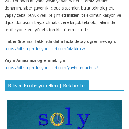
2020 yılından bu yana yayın yapan haber sitemiz; yazılım,
donanım, siber güvenlik, cloud sistemler, bulut teknolojileri,
yapay zekâ, büyük veri, bilişim etkinlikleri, telekomünikasyon ve
dijital dönüşüm başta olmak üzere birçok teknoloji alanında
profesyonellere yönelik içerikler üretmektedir.
Haber Sitemiz Hakkında daha fazla detay öğrenmek için:
https://bilisimprofesyonelleri.com/biz-kimiz/
Yayın Amacımızı öğrenmek için:
https://bilisimprofesyonelleri.com/yayin-amacimiz/
Bilişim Profesyonelleri | Reklamlar