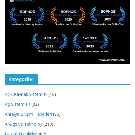
Kategoriler
Açık Kaynak Sistemler
(16)
Ağ Sistemleri
(33)
Antalya Bilişim Haberleri
(86)
Ar&ge ve Teknoloji
(210)
Bilişim Etkinlikleri
(87)