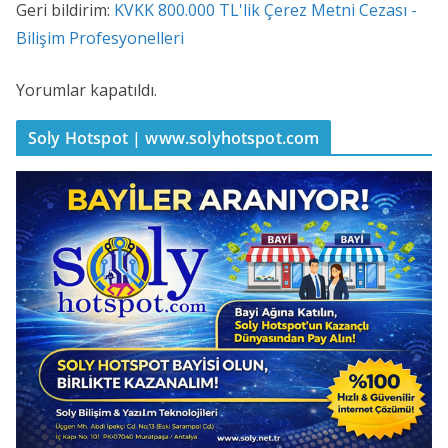
Geri bildirim:
KVKK 800.000 TL'lik Çerez Metni Cezası -
Bilişim Profesyonelleri
Yorumlar kapatıldı.
Soly Hotspot | www.solyhotspot.com