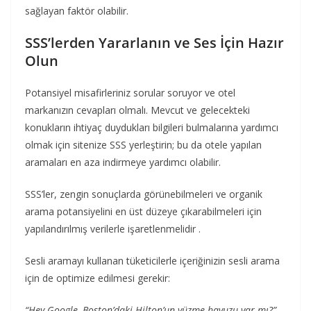
sağlayan faktör olabilir.
SSS’lerden Yararlanın ve Ses İçin Hazır
Olun
Potansiyel misafirleriniz sorular soruyor ve otel
markanızın cevapları olmalı. Mevcut ve gelecekteki
konukların ihtiyaç duydukları bilgileri bulmalarına yardımcı
olmak için sitenize SSS yerleştirin; bu da otele yapılan
aramaları en aza indirmeye yardımcı olabilir.
SSS’ler, zengin sonuçlarda görünebilmeleri ve organik
arama potansiyelini en üst düzeye çıkarabilmeleri için
yapılandırılmış verilerle işaretlenmelidir .
Sesli aramayı kullanan tüketicilerle içeriğinizin sesli arama
için de optimize edilmesi gerekir:
“Hey Google, Boston’daki Hilton’un yüzme havuzu var mı?”