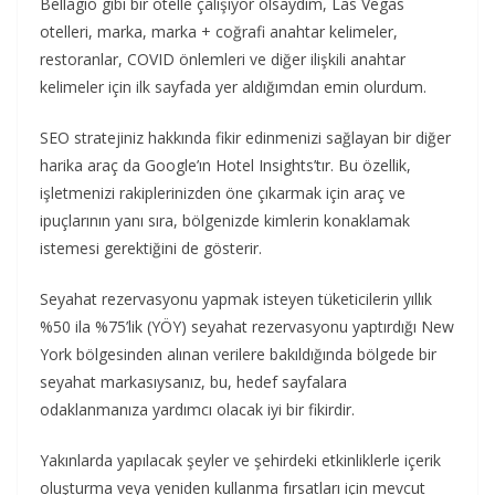
Bellagio gibi bir otelle çalışıyor olsaydım, Las Vegas
otelleri, marka, marka + coğrafi anahtar kelimeler,
restoranlar, COVID önlemleri ve diğer ilişkili anahtar
kelimeler için ilk sayfada yer aldığımdan emin olurdum.
SEO stratejiniz hakkında fikir edinmenizi sağlayan bir diğer
harika araç da Google’ın Hotel Insights’tır. Bu özellik,
işletmenizi rakiplerinizden öne çıkarmak için araç ve
ipuçlarının yanı sıra, bölgenizde kimlerin konaklamak
istemesi gerektiğini de gösterir.
Seyahat rezervasyonu yapmak isteyen tüketicilerin yıllık
%50 ila %75’lik (YÖY) seyahat rezervasyonu yaptırdığı New
York bölgesinden alınan verilere bakıldığında bölgede bir
seyahat markasıysanız, bu, hedef sayfalara
odaklanmanıza yardımcı olacak iyi bir fikirdir.
Yakınlarda yapılacak şeyler ve şehirdeki etkinliklerle içerik
oluşturma veya yeniden kullanma fırsatları için mevcut