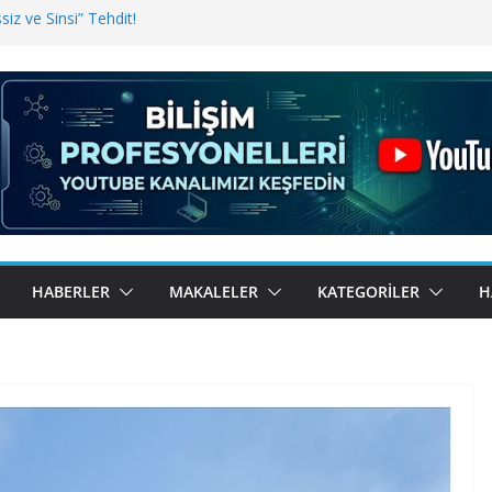
iz ve Sinsi” Tehdit!
inde Erişim Sorunu
i, Bugün BulutTahsilat’ta
ndı? Kemal Oral Tüm Sorularımızı
HABERLER
MAKALELER
KATEGORILER
H