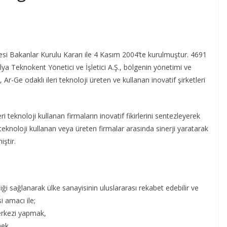
si Bakanlar Kurulu Kararı ile 4 Kasım 2004’te kurulmuştur. 4691
lya Teknokent Yönetici ve İşletici A.Ş., bölgenin yönetimi ve
r-Ge odaklı ileri teknoloji üreten ve kullanan inovatif şirketleri
ri teknoloji kullanan firmaların inovatif fikirlerini sentezleyerek
 teknoloji kullanan veya üreten firmalar arasında sinerji yaratarak
ştir.
liği sağlanarak ülke sanayisinin uluslararası rekabet edebilir ve
 amacı ile;
merkezi yapmak,
mek,