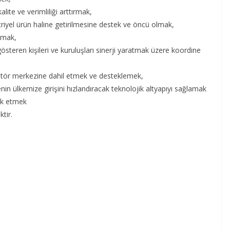
lite ve verimliliği arttırmak,
striyel ürün haline getirilmesine destek ve öncü olmak,
tmak,
steren kişileri ve kuruluşları sinerji yaratmak üzere koordine
kübatör merkezine dahil etmek ve desteklemek,
in ülkemize girişini hızlandıracak teknolojik altyapıyı sağlamak
vik etmek
tir.