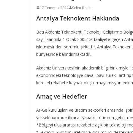
17 Temmuz 2022
Selim İlisulu
Antalya Teknokent Hakkında
Batı Akdeniz Teknokenti Teknoloji Geliştirme Bölge
sayılı kanunla 1 Ocak 2005′ te faaliyete geçen Anta
işletmesinden sorumlu şirkettir. Antalya Teknokent, A
bünyesinde barındırmaktadır.
Akdeniz Üniversitesi’nin akademik bilgi birikimiyle ile
ekonomideki teknolojiye dayalı payı sürekli arttırıp
küresel rekabete kaynak oluşturmayı misyon edinmi
Amaç ve Hedefler
Ar-Ge kuruluşları ve üretim sektörleri arasında işbir
yüksek hacimde ihracat yapabilir duruma getirilmesi
*Bölgeyi uluslararası rekabete açık bir teknoloji 
*Teknolojik yoğun üretim ve girişimciliği destekle