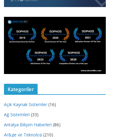
Kategoriler
Açık Kaynak Sistemler
(16)
Ağ Sistemleri
(33)
Antalya Bilişim Haberleri
(86)
Ar&ge ve Teknoloji
(210)