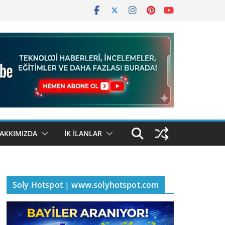
AKKIMIZDA
İK İLANLAR
Soly Hotspot | www.solyhotspot.com