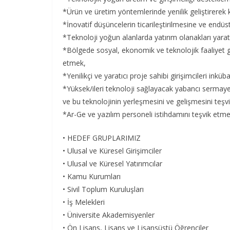
*Ürün ve üretim yöntemlerinde yenilik geliştirerek ka
*İnovatif düşüncelerin ticarileştirilmesine ve endü
*Teknoloji yoğun alanlarda yatırım olanakları yara
*Bölgede sosyal, ekonomik ve teknolojik faaliyet gö
etmek,
*Yenilikçi ve yaratıcı proje sahibi girişimcileri in
*Yüksek/ileri teknoloji sağlayacak yabancı sermayen
ve bu teknolojinin yerleşmesini ve gelişmesini teş
*Ar-Ge ve yazılım personeli istihdamını teşvik etmek
• HEDEF GRUPLARIMIZ
• Ulusal ve Küresel Girişimciler
• Ulusal ve Küresel Yatırımcılar
• Kamu Kurumları
• Sivil Toplum Kuruluşları
• İş Melekleri
• Üniversite Akademisyenler
• Ön Lisans, Lisans ve Lisansüstü Öğrenciler