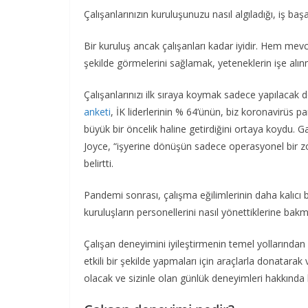
Çalışanlarınızın kuruluşunuzu nasıl algıladığı, iş başa
Bir kuruluş ancak çalışanları kadar iyidir. Hem mevc
şekilde görmelerini sağlamak, yeteneklerin işe alınm
Çalışanlarınızı ilk sıraya koymak sadece yapılacak do
anketi
, İK liderlerinin % 64’ünün, biz koronavirüs
büyük bir öncelik haline getirdiğini ortaya koydu.
Joyce, “işyerine dönüşün sadece operasyonel bir zo
belirtti.
Pandemi sonrası, çalışma eğilimlerinin daha kalıcı
kuruluşların personellerini nasıl yönettiklerine ba
Çalışan deneyimini iyileştirmenin temel yollarından 
etkili bir şekilde yapmaları için araçlarla donatara
olacak ve sizinle olan günlük deneyimleri hakkında k