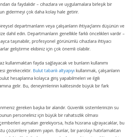
ından da faydalıdır – cihazlara ve uygulamalara birleşik bir
un gidermeyi çok daha kolay hale getirir.
reysel departmanların veya çalışanların ihtiyaçlarını düşünün ve
e dahil edin. Departmanların genellikle farklı öncelikleri vardır –
kolayca taşınabilir, profesyonel görünümlü cihazlara ihtiyacı
lar geliştirme ekibiniz için çok önemli olabilir.
ihaz kullanmaktan fayda sağlayacak ve bunların kullanımı
mesi gerekecektir.
Bulut tabanlı altyapıyı
kullanmak, çalışanların
lut hesaplarına kolayca giriş yapabilmeleri ve ilgili
mına gelir. Bu, deneyimlerinin kalitesinde büyük bir fark
nmeniz gereken başka bir alandır. Güvenlik sistemlerinizin su
nun personeliniz için büyük bir rahatsızlık olması
n çemberleri aşmaları gerekiyorsa, hızla hüsrana uğrayacaklar, bu
tu çözümlere yatırım yapın. Bunlar, bir parolayı hatırlamaktan