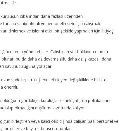
utmalıdır.
kuruluşun itibarından daha fazlası üzerinden
ce tarzına sahip olmalı ve personelin sizin için çalışmak
arı dinlemek ve işlerini etkili bir şekilde yapmaları için ihtiyaç
ğını olumlu yönde etkiler. Çalıştıkları yer hakkında olumlu
e olurlar, bu da daha az devamsızlık, daha az iş kazası, daha
eri savunuculuğuna yol açar.
n vadeli iş stratejilerini etkileyen değişikliklerle birlikte
da önemli.
i olduğunu gördükçe, kuruluşlar esnek çalışma politikalarını
aç olup olmadığını düşünmek zorunda kalıyor.
 gün birleştiren veya kalıcı ofis dışında çalışan bazı personel ve
çi projeler ve beyin fırtınası oturumları.