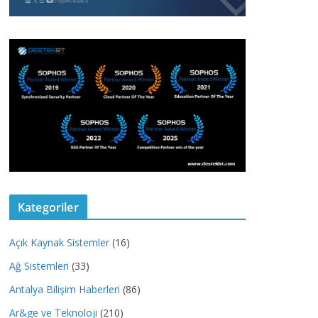
Kategoriler
Açık Kaynak Sistemler
(16)
Ağ Sistemleri
(33)
Antalya Bilişim Haberleri
(86)
Ar&ge ve Teknoloji
(210)