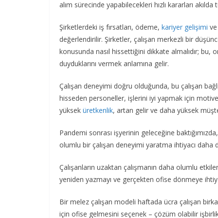
alım sürecinde yapabilecekleri hızlı kararları akılda t
Şirketlerdeki iş fırsatları, ödeme,
kariyer gelişimi
ve 
değerlendirilir. Şirketler, çalışan merkezli bir düşün
konusunda nasıl hissettiğini dikkate almalıdır; bu, onl
duyduklarını vermek anlamına gelir.
Çalışan deneyimi doğru olduğunda, bu çalışan bağlılı
hisseden personeller, işlerini iyi yapmak için motiv
yüksek
üretkenlik
, artan gelir ve daha yüksek müşt
Pandemi sonrası işyerinin geleceğine baktığımızda, uzu
olumlu bir çalışan deneyimi yaratma ihtiyacı daha 
Çalışanların uzaktan çalışmanın daha olumlu etkiler
yeniden yazmayı ve gerçekten ofise dönmeye ihtiy
Bir melez çalışan modeli haftada ücra çalışan birkaç
için ofise gelmesini seçenek – çözüm olabilir işbirlik