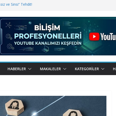
iz ve Sinsi” Tehdit!
inde Erişim Sorunu
i, Bugün BulutTahsilat’ta
ndı? Kemal Oral Tüm Sorularımızı
HABERLER
MAKALELER
KATEGORILER
H