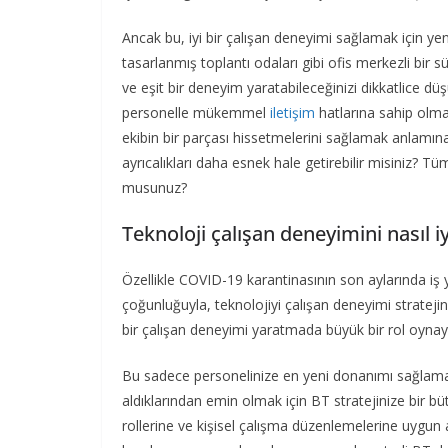
Ancak bu, iyi bir çalışan deneyimi sağlamak için yeni
tasarlanmış toplantı odaları gibi ofis merkezli bir s
ve eşit bir deneyim yaratabileceğinizi dikkatlice dü
personelle mükemmel
iletişim
hatlarına sahip olman
ekibin bir parçası hissetmelerini sağlamak anlamına 
ayrıcalıkları daha esnek hale getirebilir misiniz? T
musunuz?
Teknoloji çalışan deneyimini nasıl iy
Özellikle COVID-19 karantinasının son aylarında iş
çoğunluğuyla, teknolojiyi çalışan deneyimi stratejin
bir çalışan deneyimi yaratmada büyük bir rol oynaya
Bu sadece personelinize en yeni donanımı sağlamakla i
aldıklarından emin olmak için BT stratejinize bir bü
rollerine ve kişisel çalışma düzenlemelerine uygun 