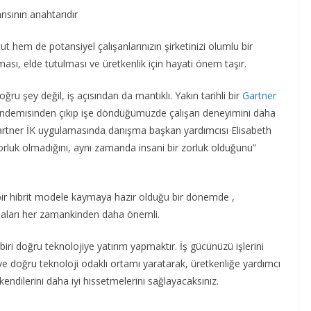
rısının anahtarıdır
ut hem de potansiyel çalışanlarınızın şirketinizi olumlu bir
ası, elde tutulması ve üretkenlik için hayati önem taşır.
ğru şey değil, iş açısından da mantıklı. Yakın tarihli bir
Gartner
 pandemisinden çıkıp işe döndüğümüzde çalışan deneyimini daha
 Gartner İK uygulamasında danışma başkan yardımcısı Elisabeth
rluk olmadığını, aynı zamanda insani bir zorluk olduğunu”
 bir hibrit modele kaymaya hazır olduğu bir dönemde ,
kmaları her zamankinden daha önemli.
biri doğru teknolojiye yatırım yapmaktır. İş gücünüzü işlerini
k ve doğru teknoloji odaklı ortamı yaratarak, üretkenliğe yardımcı
endilerini daha iyi hissetmelerini sağlayacaksınız.