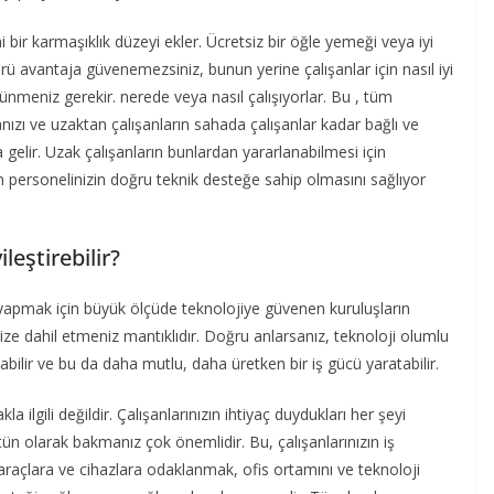
 bir karmaşıklık düzeyi ekler. Ücretsiz bir öğle yemeği veya iyi
ürü avantaja güvenemezsiniz, bunun yerine çalışanlar için nasıl iyi
şünmeniz gerekir. nerede veya nasıl çalışıyorlar. Bu , tüm
ızı ve uzaktan çalışanların sahada çalışanlar kadar bağlı ve
gelir. Uzak çalışanların bunlardan yararlanabilmesi için
üm personelinizin doğru teknik desteğe sahip olmasını sağlıyor
ileştirebilir?
 yapmak için büyük ölçüde teknolojiye güvenen kuruluşların
ize dahil etmeniz mantıklıdır. Doğru anlarsanız, teknoloji olumlu
bilir ve bu da daha mutlu, daha üretken bir iş gücü yaratabilir.
lgili değildir. Çalışanlarınızın ihtiyaç duydukları her şeyi
tün olarak bakmanız çok önemlidir. Bu, çalışanlarınızın iş
araçlara ve cihazlara odaklanmak, ofis ortamını ve teknoloji