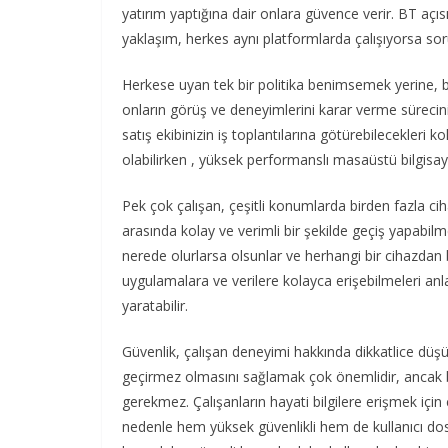
yatırım yaptığına dair onlara güvence verir. BT açıs
yaklaşım, herkes aynı platformlarda çalışıyorsa sor
Herkese uyan tek bir politika benimsemek yerine, bi
onların görüş ve deneyimlerini karar verme süreciniz
satış ekibinizin iş toplantılarına götürebilecekleri 
olabilirken , yüksek performanslı masaüstü bilgisayar
Pek çok çalışan, çeşitli konumlarda birden fazla c
arasında kolay ve verimli bir şekilde geçiş yapabil
nerede olurlarsa olsunlar ve herhangi bir cihazdan bu
uygulamalara ve verilere kolayca erişebilmeleri anla
yaratabilir.
Güvenlik, çalışan deneyimi hakkında dikkatlice düşü
geçirmez olmasını sağlamak çok önemlidir, ancak bu
gerekmez. Çalışanların hayati bilgilere erişmek içi
nedenle hem yüksek güvenlikli hem de kullanıcı dos