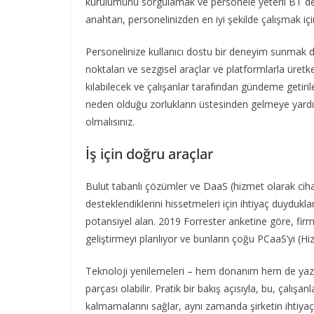
kurulumunu sorgulamak ve personele yeterli BT de
anahtarı, personelinizden en iyi şekilde çalışmak iç
Personelinize kullanıcı dostu bir deneyim sunmak da
noktaları ve sezgisel araçlar ve platformlarla üret
kılabilecek ve çalışanlar tarafından gündeme getiri
neden olduğu zorlukların üstesinden gelmeye yardım
olmalısınız.
İş için doğru araçlar
Bulut tabanlı çözümler ve DaaS (hizmet olarak ciha
desteklendiklerini hissetmeleri için ihtiyaç duydukla
potansiyel alan. 2019 Forrester anketine göre, firm
geliştirmeyi planlıyor ve bunların çoğu PCaaS’yi (Hi
Teknoloji yenilemeleri – hem donanım hem de yazıl
parçası olabilir. Pratik bir bakış açısıyla, bu, çalı
kalmamalarını sağlar, aynı zamanda şirketin ihtiyaç