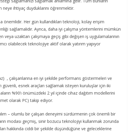
steği sağlamanızı sağlamak anlamına gelir. Tüm bunların
in neye ihtiyaç duyduklarını öğrenmektir.
 önemlidir. Her gün kullandıkları teknoloji, kolay erişim
kenliği sağlamalıdır. Ayrıca, daha iyi çalışma yöntemlerini mümkün
len veya uzaktan çalışmaya geçiş gibi değişen iş uygulamalarının
cı olabilecek teknolojiye aktif olarak yatırım yapıyor
z) , çalışanlarına en iyi şekilde performans göstermeleri ve
rı güvenli, esnek araçları sağlamak isteyen kuruluşlar için iki
aların %90’ı önümüzdeki 2 yıl içinde cihaz dağıtım modellerini
zmet olarak PC) takip ediyor.
ım – olumlu bir çalışan deneyimi sürdürmenin çok önemli bir
şanların modası geçmiş, sinir bozucu teknolojiyi kullanmak zorunda
ları hakkında ciddi bir şekilde düşündüğüne ve geleceklerine