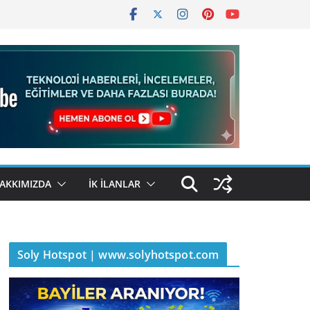
AKKIMIZDA
İK İLANLAR
Soly Hotspot | www.solyhotspot.com