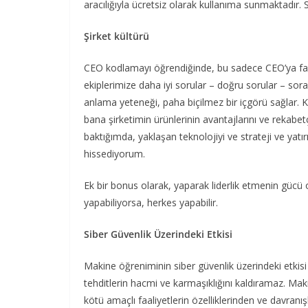
aracılığıyla ücretsiz olarak kullanıma sunmaktadır. 
Şirket kültürü
CEO kodlamayı öğrendiğinde, bu sadece CEO’ya fayd
ekiplerimize daha iyi sorular – doğru sorular – sorab
anlama yeteneği, paha biçilmez bir içgörü sağl
bana şirketimin ürünlerinin avantajlarını ve rekabet
baktığımda, yaklaşan teknolojiyi ve strateji ve yatır
hissediyorum.
Ek bir bonus olarak, yaparak liderlik etmenin güc
yapabiliyorsa, herkes yapabilir.
Siber Güvenlik Üzerindeki Etkisi
Makine öğreniminin siber güvenlik üzerindeki etkisi 
tehditlerin hacmi ve karmaşıklığını kaldıramaz. Ma
kötü amaçlı faaliyetlerin özelliklerinden ve davran