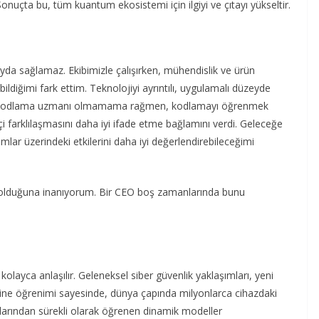
Sonuçta bu, tüm kuantum ekosistemi için ilgiyi ve çıtayı yükseltir.
a sağlamaz. Ekibimizle çalışırken, mühendislik ve ürün
ildiğimi fark ettim. Teknolojiyi ayrıntılı, uygulamalı düzeyde
ar. Kodlama uzmanı olmamama rağmen, kodlamayı öğrenmek
çi farklılaşmasını daha iyi ifade etme bağlamını verdi. Geleceğe
ımlar üzerindeki etkilerini daha iyi değerlendirebileceğimi
ü olduğuna inanıyorum. Bir CEO boş zamanlarında bunu
kolayca anlaşılır. Geleneksel siber güvenlik yaklaşımları, yeni
kine öğrenimi sayesinde, dünya çapında milyonlarca cihazdaki
ışlarından sürekli olarak öğrenen dinamik modeller