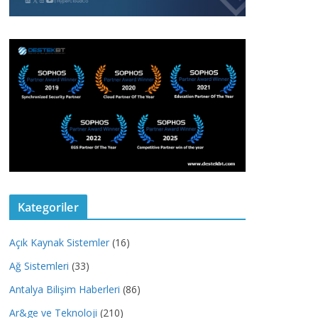
Kategoriler
Açık Kaynak Sistemler
(16)
Ağ Sistemleri
(33)
Antalya Bilişim Haberleri
(86)
Ar&ge ve Teknoloji
(210)