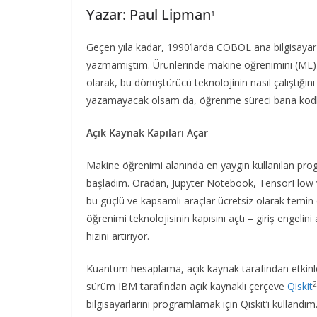
Yazar: Paul Lipman
1
Geçen yıla kadar, 1990’larda COBOL ana bilgisayar si
yazmamıştım. Ürünlerinde makine öğrenimini (ML) ka
olarak, bu dönüştürücü teknolojinin nasıl çalıştığın
yazamayacak olsam da, öğrenme süreci bana kodla
Açık Kaynak Kapıları Açar
Makine öğrenimi alanında en yaygın kullanılan pr
başladım. Oradan, Jupyter Notebook, TensorFlow ve
bu güçlü ve kapsamlı araçlar ücretsiz olarak temin ed
öğrenimi teknolojisinin kapısını açtı – giriş engelin
hızını artırıyor.
Kuantum hesaplama, açık kaynak tarafından etkinleşt
2
sürüm IBM tarafından açık kaynaklı çerçeve
Qiskit
bilgisayarlarını programlamak için Qiskit’i kulland