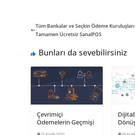
Tüm Bankalar ve Seçkin Ödeme Kuruluşları 
Tamamen Ücretsiz SanalPOS
Bunları da sevebilirsiniz
Çevrimiçi
Dijita
Ödemelerin Geçmişi
Dönü
27 Aralık 2020
26 Aral