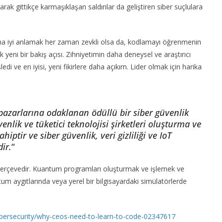
arak gittikçe karmaşıklaşan saldırılar da geliştiren siber suçlulara
daha iyi anlamak her zaman zevkli olsa da, kodlamayı öğrenmenin
k yeni bir bakış açısı. Zihniyetimin daha deneysel ve araştırıcı
edi ve en iyisi, yeni fikirlere daha açıkım. Lider olmak için harika
pazarlarına odaklanan ödüllü bir siber güvenlik
enlik ve tüketici teknolojisi şirketleri oluşturma ve
ptir ve siber güvenlik, veri gizliliği ve IoT
ir.
“
 çerçevedir. Kuantum programları oluşturmak ve işlemek ve
m aygıtlarında veya yerel bir bilgisayardaki simülatörlerde
ersecurity/why-ceos-need-to-learn-to-code-02347617