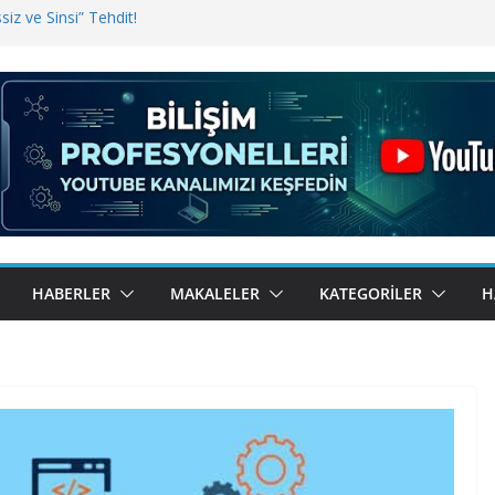
iz ve Sinsi” Tehdit!
inde Erişim Sorunu
i, Bugün BulutTahsilat’ta
ndı? Kemal Oral Tüm Sorularımızı
HABERLER
MAKALELER
KATEGORILER
H