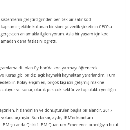
stemlerini geliştirdiğimden beri tek bir satır kod
psamlı şekilde kullanan bir siber güvenlik şirketinin CEO’su
ı gerçekten anlamakla ilgileniyorum. Asla bir yaşam için kod
madan daha fazlasını öğretti.
ogramlama dili olan Python’da kod yazmayı öğrenerek
 Keras gibi bir dizi açık kaynaklı kaynaktan yararlandım. Tüm
ilebilir. Kolay erişimleri, birçok kişi için gelişmiş makine
i azaltıyor ve sonuç olarak pek çok sektör ve toplulukta yeniliğin
irilen, hızlandırılan ve dönüştürülen başka bir alandır. 2017
yolunu açmıştır. Son birkaç aydır, IBM’in kuantum
ım. IBM şu anda Qiskit’i IBM Quantum Experience aracılığıyla bulut