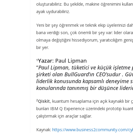
oluşturabiliriz. Bu şekilde, makine öğrenimini kullan
ayak uydurabiliriz.
Yeni bir şey öğrenmek ve teknik ekip üyelerinizi 
bana verdiği son, çok önemli bir şey var: lider olara
olmaya değiştiğini hissediyorum, yaratıcılığım genişl
bir yer.
Yazar
: Paul Lipman
1
“
Paul Lipman, tüketici ve küçük işletme 
şirketi olan BullGuard’ın CEO’sudur . Güv
liderlik konusunda kapsamlı deneyime sahi
konularında tanınmış bir düşünce liderid
2
Qiskit
, kuantum hesaplama için açık kaynaklı bir
bunları IBM Q Experience üzerindeki prototip kuantu
çalıştırmak için araçlar sağlar.
Kaynak:
https://www.business2community.com/cyb