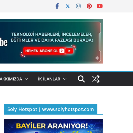
AKKIMIZDA
İK İLANLAR
Soly Hotspot | www.solyhotspot.com