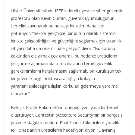
Ulster Üniversitesi’nde IEEE kıdemli üyesi ve siber güvenlik
profesörü olan Kevin Curran, güvenlik uyumluluğunun
temelini savunarak bu noktayı bir adım daha ileri
götürüyor. “Sektör geliştikçe, bir bütün olarak sistemin
birlikte çalışabilirliğini ve güvenliğini sağlamak için tutarlılık
ihtiyacı daha da önemli hale geliyor” diyor. “Bu sorunu
kökünden ele almak çok önemli, bu nedenle üreticilerin
geliştirme aşamasında tüm cihazların temel güvenlik
gereksinimlerini karşılamasını sağlamak, bir kuruluşun tek
bir güvenlik açığı noktası aracılığıyla kolayca
yararlanılabileceğine ilişkin korkuları gidermeye yardımcı
olacaktır.”
Birleşik Krallık Hükümeti’nin önerdiği yeni yasa bir temel
oluşturuyor. Context’in (Accenture Security’nin bir parçası)
güvenlik dağıtım müdürü Paul Stone, tüketicilere yönelik
IoT cihazlarının üreticilerini hedefliyor, diyor: “Davranış