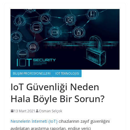
BILIŞIM PROFESYONELLERI
IOT TEKNOLOJISI
IoT Güvenliği Neden
Hala Böyle Bir Sorun?
13 Mart 2021
Osman Selçok
Nesnelerin İnterneti (IoT)
cihazlarının zayıf güvenliğini
aydınlatan araştırma raporları, endişe verici