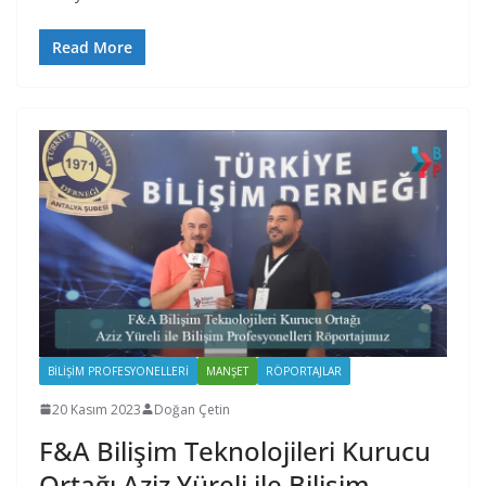
Read More
BILIŞIM PROFESYONELLERI
MANŞET
RÖPORTAJLAR
20 Kasım 2023
Doğan Çetin
F&A Bilişim Teknolojileri Kurucu
Ortağı Aziz Yüreli ile Bilişim