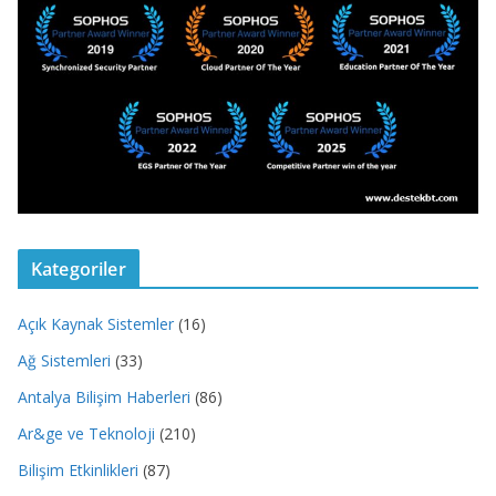
Kategoriler
Açık Kaynak Sistemler
(16)
Ağ Sistemleri
(33)
Antalya Bilişim Haberleri
(86)
Ar&ge ve Teknoloji
(210)
Bilişim Etkinlikleri
(87)