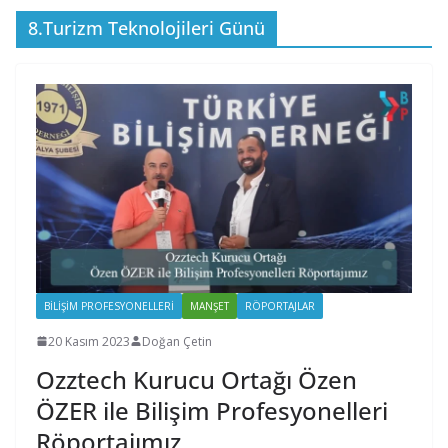
8.Turizm Teknolojileri Günü
BILIŞIM PROFESYONELLERI
MANŞET
RÖPORTAJLAR
20 Kasım 2023
Doğan Çetin
Ozztech Kurucu Ortağı Özen
ÖZER ile Bilişim Profesyonelleri
Röportajımız