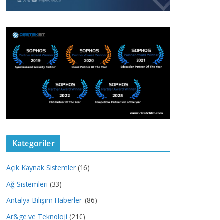
Kategoriler
Açık Kaynak Sistemler
(16)
Ağ Sistemleri
(33)
Antalya Bilişim Haberleri
(86)
Ar&ge ve Teknoloji
(210)