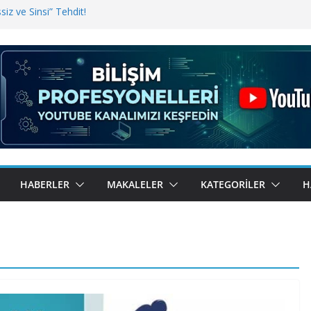
iz ve Sinsi” Tehdit!
inde Erişim Sorunu
i, Bugün BulutTahsilat’ta
ndı? Kemal Oral Tüm Sorularımızı
HABERLER
MAKALELER
KATEGORILER
H