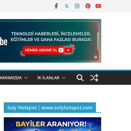
AKKIMIZDA
İK İLANLAR
Soly Hotspot | www.solyhotspot.com