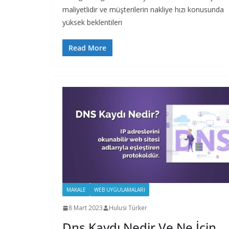
maliyetlidir ve müşterilerin nakliye hızı konusunda
yüksek beklentileri
Read More
MAKALE
WEB UYGULAMALARI
8 Mart 2023
Hulusi Türker
Dns Kaydı Nedir Ve Ne İçin