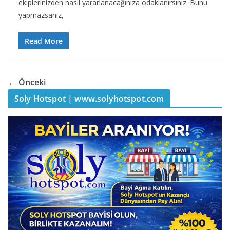
ekiplerinizden nasıl yararlanacağınıza odaklanırsınız. Bunu
yapmazsanız,
Read More
← Önceki
Soly Hotspot | www.solyhotspot.com