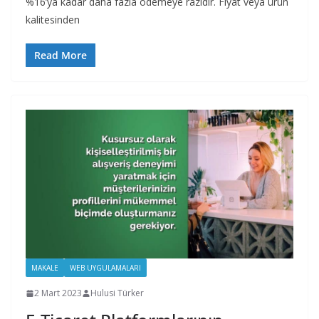
%16’ya kadar daha fazla ödemeye razıdır. Fiyat veya ürün
kalitesinden
Read More
MAKALE
WEB UYGULAMALARI
2 Mart 2023
Hulusi Türker