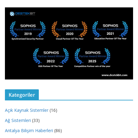
Kategoriler
Açık Kaynak Sistemler
(16)
Ağ Sistemleri
(33)
Antalya Bilişim Haberleri
(86)