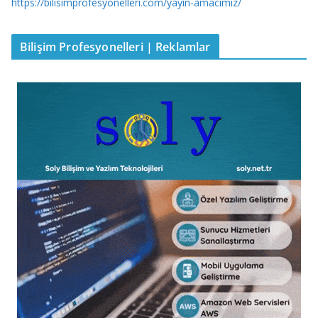
https://bilisimprofesyonelleri.com/yayin-amacimiz/
Bilişim Profesyonelleri | Reklamlar