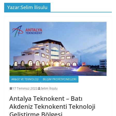
Yazar:
Selim İlisulu
AR&GE VE TEKNOLOJI
BILIŞIM PROFESYONELLERI
17 Temmuz 2022
Selim İlisulu
Antalya Teknokent – Batı
Akdeniz Teknokenti Teknoloji
Geliştirme Bölgesi