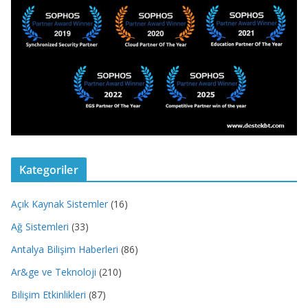
Kategoriler
Açık Kaynak Sistemler
(16)
Ağ Sistemleri
(33)
Antalya Bilişim Haberleri
(86)
Ar&ge ve Teknoloji
(210)
Bilişim Etkinlikleri
(87)